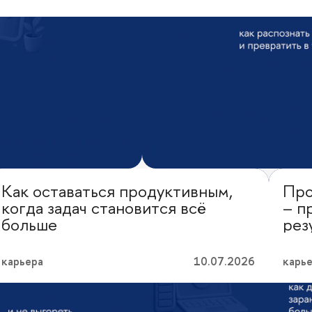
Как оставаться продуктивным,
Про
Личная эффективность
Лич
когда задач становится всё
– п
больше
рез
карьера
10.07.2026
карь