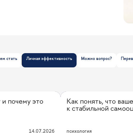
ем стать
Личная эффективность
Можно вопрос?
Перев
 и почему это
Как понять, что ваш
Личная эффективность
к стабильной самоо
14.07.2026
психология