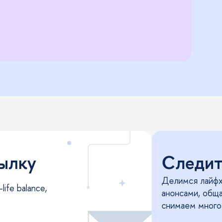
сылку
Следите
Делимся лайфх
ife balance,
анонсами, общ
снимаем много