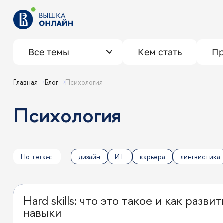
Все темы
Кем стать
Пр
Главная
Блог
психология
психология
По тегам:
дизайн
ИТ
карьера
лингвистика
Hard skills: что это такое и как разв
Карьерный лифт
навыки