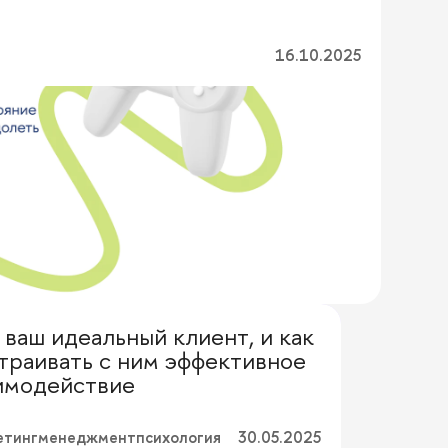
16.10.2025
 ваш идеальный клиент, и как
евод с профессионального
траивать с ним эффективное
имодействие
етинг
менеджмент
психология
30.05.2025