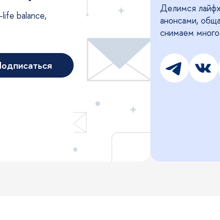
Делимся лайфх
ife balance,
анонсами, общ
снимаем много
одписаться