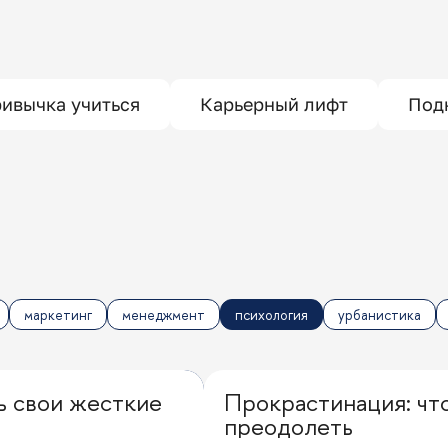
ивычка учиться
Карьерный лифт
Под
маркетинг
менеджмент
психология
урбанистика
ить свои жесткие
Прокрастинация: что
Личная эффективность
преодолеть