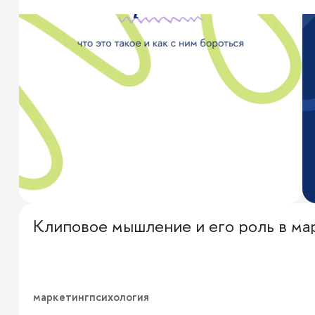
Клиповое мышление и его роль в ма
Перевод с профессионального
маркетинг
психология