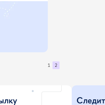
1
2
сылку
Следите