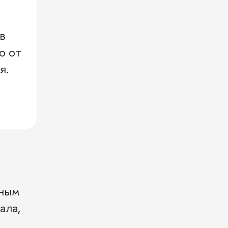
в
о от
я.
дным
ала,