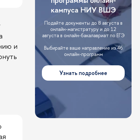
программы онлайн-
кампуса НИУ ВШЭ
Подайте документы до 8 августа в
т
онлайн-магистратуру и до 12
а
августа в онлайн-бакалавриат по ЕГЭ
нию и
Выбирайте ваше направление из 46
онлайн-программ
рнуть
Узнать подробнее
о
ая