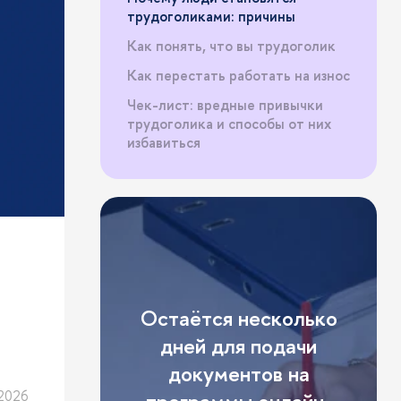
трудоголиками: причины
Как понять, что вы трудоголик
Как перестать работать на износ
Чек-лист: вредные привычки
трудоголика и способы от них
избавиться
Остаётся несколько
дней для подачи
документов на
2026