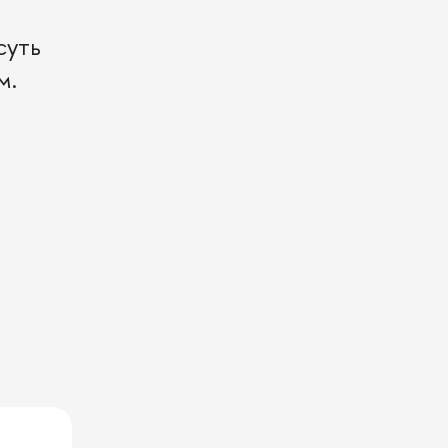
суть
м.