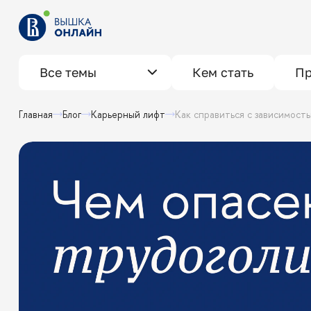
Все темы
Кем стать
Пр
Главная
Блог
Карьерный лифт
Как справиться с зависимос