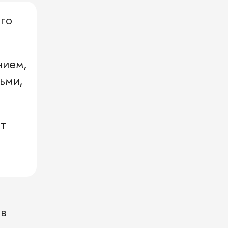
ого
нием,
ьми,
ет
ив