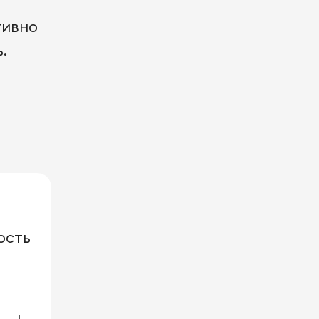
тивно
.
ость