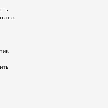
сть
тство.
итик
ить