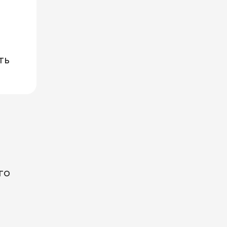
ть
го