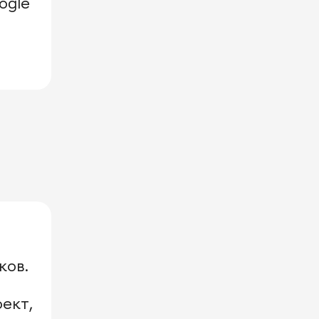
ogle
ков.
ект,