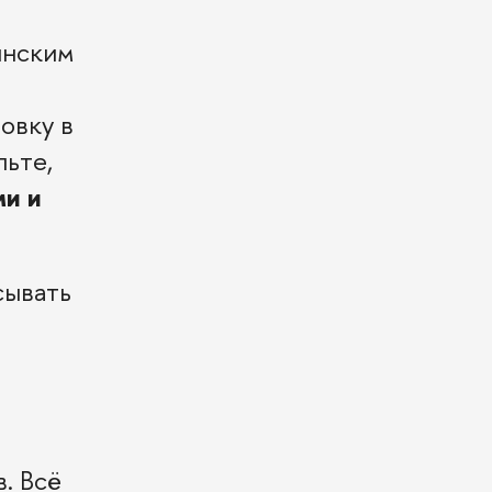
инским
овку в
льте,
ми и
сывать
. Всё