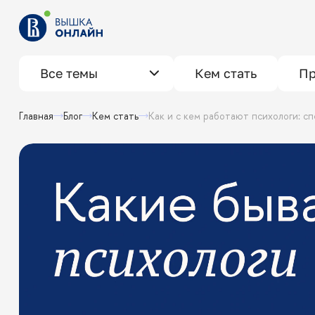
Все темы
Кем стать
Пр
Главная
Блог
Кем стать
Как и с кем работают психологи: 