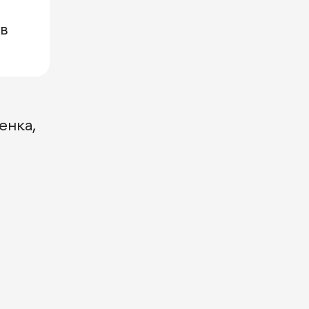
в
енка,