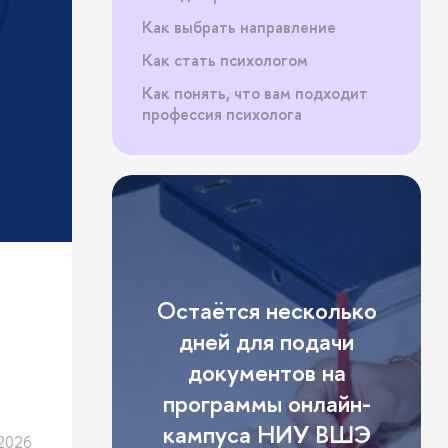
Как выбрать направление
Как стать психологом
Как понять, что вам подходит
профессия психолога
Остаётся несколько
дней для подачи
документов на
программы онлайн-
кампуса НИУ ВШЭ
2026