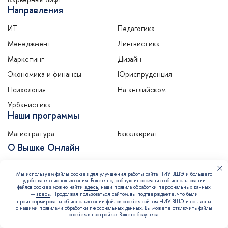
Направления
ИТ
Педагогика
Менеджмент
Лингвистика
Маркетинг
Дизайн
Экономика и финансы
Юриспруденция
Психология
На английском
Урбанистика
Наши программы
Магистратура
Бакалавриат
О Вышке Онлайн
Печатный журнал
Контакты
Мы используем файлы cookies для улучшения работы сайта НИУ ВШЭ и большего
Отзывы
Словарь
удобства его использования. Более подробную информацию об использовании
файлов cookies можно найти
здесь
, наши правила обработки персональных данных
—
здесь
. Продолжая пользоваться сайтом, вы подтверждаете, что были
проинформированы об использовании файлов cookies сайтом НИУ ВШЭ и согласны
Политика конфиденциальности
с нашими правилами обработки персональных данных. Вы можете отключить файлы
cookies в настройках Вашего браузера.