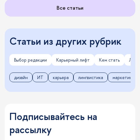
Все статьи
Статьи из других рубрик
Выбор редакции
Карьерный лифт
Кем стать
Личн
дизайн
ИТ
карьера
лингвистика
маркетинг
Подписывайтесь на
рассылку