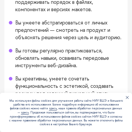
поддерживать порядок в файлах,
компонентах и версиях макетов.
Вы умеете абстрагироваться от личных
предпочтений — смотреть на продукт и
объяснять решения через цель и аудиторию.
Вы готовы регулярно практиковаться,
обновлять навыки, осваивать передовые
инструменты веб-дизайна.
Вы креативны, умеете сочетать
функциональность с эстетикой, создавать
ресурсы под заданный визуальный стиль.
Мы используем файлы cookies для улучшения работы сайта НИУ ВШЭ и большего
удобства его использования. Более подробную информацию об использовании
файлов cookies можно найти
здесь
, наши правила обработки персональных данных
—
здесь
. Продолжая пользоваться сайтом, вы подтверждаете, что были
проинформированы об использовании файлов cookies сайтом НИУ ВШЭ и согласны
с нашими правилами обработки персональных данных. Вы можете отключить файлы
10169
0
Поделиться:
cookies в настройках Вашего браузера.