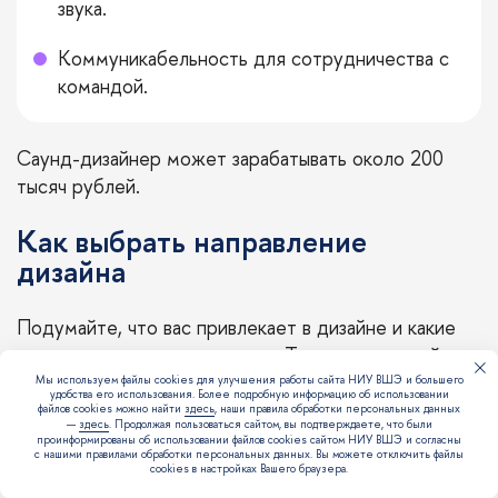
звука.
Коммуникабельность для сотрудничества с
командой.
Саунд-дизайнер может зарабатывать около 200
тысяч рублей.
Как выбрать направление
дизайна
Подумайте, что вас привлекает в дизайне и какие
задачи кажутся интересными. Так, продуктовый или
UX-дизайн подойдет тем, кого увлекает анализ
Мы используем файлы cookies для улучшения работы сайта НИУ ВШЭ и большего
удобства его использования. Более подробную информацию об использовании
поведения людей и новые технологии. А если
файлов cookies можно найти
здесь
, наши правила обработки персональных данных
—
здесь
. Продолжая пользоваться сайтом, вы подтверждаете, что были
хочется больше свободы и креативности,
проинформированы об использовании файлов cookies сайтом НИУ ВШЭ и согласны
с нашими правилами обработки персональных данных. Вы можете отключить файлы
присмотритесь к веб-дизайну, моушн, графике,
cookies в настройках Вашего браузера.
иллюстрации.