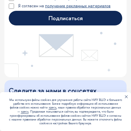
Я согласен на
получение рекламных материалов
Подписаться
Следите за нами в соцсетях
Делимся лайфхами, исследованиями и
Мы используем файлы cookies для улучшения работы сайта НИУ ВШЭ и большего
анонсами, общаемся со студентами и
удобства его использования. Более подробную информацию об использовании
файлов cookies можно найти
здесь
, наши правила обработки персональных данных
снимаем много полезного видеоконтента
—
здесь
. Продолжая пользоваться сайтом, вы подтверждаете, что были
проинформированы об использовании файлов cookies сайтом НИУ ВШЭ и согласны
с нашими правилами обработки персональных данных. Вы можете отключить файлы
cookies в настройках Вашего браузера.