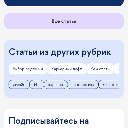
Все статьи
Статьи из других рубрик
Выбор редакции
Карьерный лифт
Кем стать
Личн
дизайн
ИТ
карьера
лингвистика
маркетинг
Подписывайтесь на