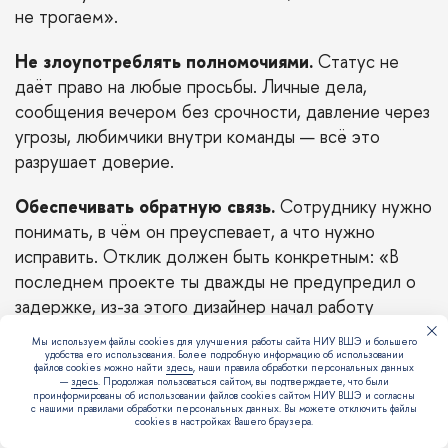
не трогаем».
Не злоупотреблять полномочиями.
Статус не
даёт право на любые просьбы. Личные дела,
сообщения вечером без срочности, давление через
угрозы, любимчики внутри команды — всё это
разрушает доверие.
Обеспечивать обратную связь.
Сотруднику нужно
понимать, в чём он преуспевает, а что нужно
исправить. Отклик должен быть конкретным: «В
последнем проекте ты дважды не предупредил о
задержке, из-за этого дизайнер начал работу
позже».
Мы используем файлы cookies для улучшения работы сайта НИУ ВШЭ и большего
удобства его использования. Более подробную информацию об использовании
файлов cookies можно найти
здесь
, наши правила обработки персональных данных
Учитывать мнение сотрудников.
Итоговое
—
здесь
. Продолжая пользоваться сайтом, вы подтверждаете, что были
решение остаётся за руководителем, но команда
проинформированы об использовании файлов cookies сайтом НИУ ВШЭ и согласны
с нашими правилами обработки персональных данных. Вы можете отключить файлы
может видеть риски раньше. Если специалист
cookies в настройках Вашего браузера.