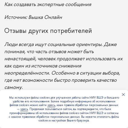
Как создавать экспертные сообщения
Источник: Вышка Онлайн
Отзывы других потребителей
Люди всегда ищут социальные ориентиры. Даже
понимая, что часть отзывов может быть
ненастоящей, человек продолжает использовать их
как один из источников снижения
неопределённости. Особенно в ситуации выбора,
где нет возможности быстро проверить качество
самому.
Мы используем файлы cookies для улучшения работы сайта НИУ ВШЭ и большего
Хороший отзыв — с контекстом, конкретикой,
удобства его использования. Более подробную информацию об использовании
файлов cookies можно найти
здесь
, наши правила обработки персональных данных
описанием исходной ситуации, сомнений,
—
здесь
. Продолжая пользоваться сайтом, вы подтверждаете, что были
процесса и результата. Чем больше в нём
проинформированы об использовании файлов cookies сайтом НИУ ВШЭ и согласны
с нашими правилами обработки персональных данных. Вы можете отключить файлы
признаков реального опыта, тем выше его
cookies в настройках Вашего браузера.