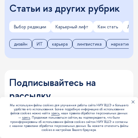
Статьи из других рубрик
Выбор редакции
Карьерный лифт
Кем стать
Личн
дизайн
ИТ
карьера
лингвистика
маркетинг
Подписывайтесь на
рассылку
Мы используем файлы cookies для улучшения работы сайта НИУ ВШЭ и большего
Рассказываем о профессиях будущего, work-
удобства его использования. Более подробную информацию об использовании
файлов cookies можно найти
здесь
, наши правила обработки персональных данных
study-life balance, онлайн-программах и не
—
здесь
. Продолжая пользоваться сайтом, вы подтверждаете, что были
проинформированы об использовании файлов cookies сайтом НИУ ВШЭ и согласны
только
с нашими правилами обработки персональных данных. Вы можете отключить файлы
cookies в настройках Вашего браузера.