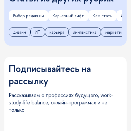
Выбор редакции
Карьерный лифт
Кем стать
Личн
дизайн
ИТ
карьера
лингвистика
маркетинг
Подписывайтесь на
рассылку
Рассказываем о профессиях будущего, work-
study-life balance, онлайн-программах и не
только