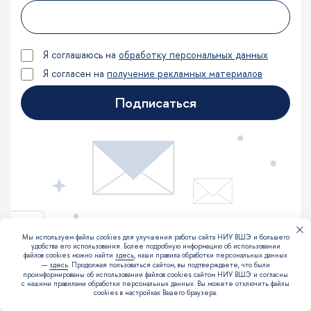
Я соглашаюсь на
обработку персональных данных
Я согласен на
получение рекламных материалов
Подписаться
Мы используем файлы cookies для улучшения работы сайта НИУ ВШЭ и большего
удобства его использования. Более подробную информацию об использовании
файлов cookies можно найти
здесь
, наши правила обработки персональных данных
—
здесь
. Продолжая пользоваться сайтом, вы подтверждаете, что были
Следите за нами в соцсетях
проинформированы об использовании файлов cookies сайтом НИУ ВШЭ и согласны
с нашими правилами обработки персональных данных. Вы можете отключить файлы
Делимся лайфхами, исследованиями и
cookies в настройках Вашего браузера.
анонсами, общаемся со студентами и