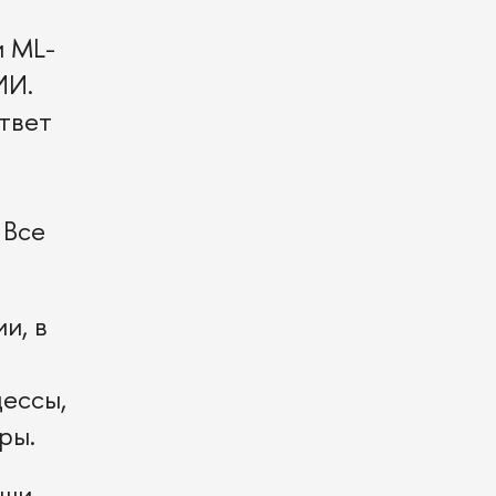
и ML-
ИИ.
твет
 Все
и, в
ессы,
ры.
ши,