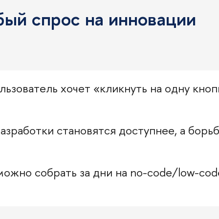
бый спрос на инновации
ьзователь хочет «кликнуть на одну кноп
зработки становятся доступнее, а борьб
жно собрать за дни на no-code/low-code