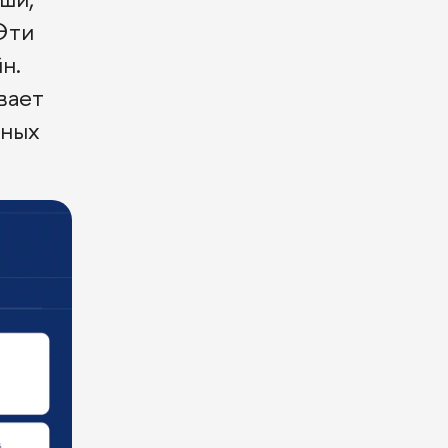
Эти
н.
вает
ьных