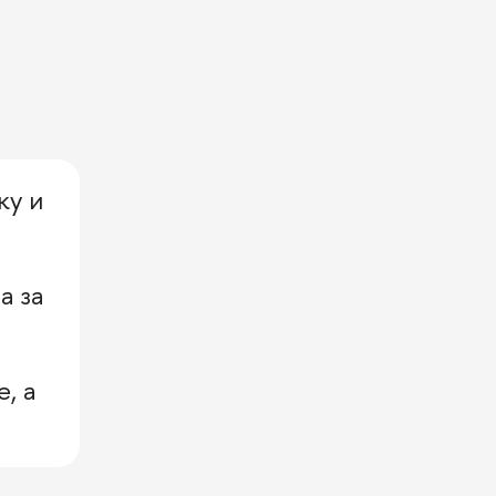
ку и
а за
, а