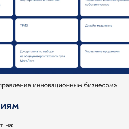
равление инновационным бизнесом»
циям
 на: