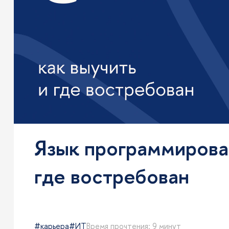
Язык программирован
где востребован
карьера
ИТ
Время прочтения: 9 минут