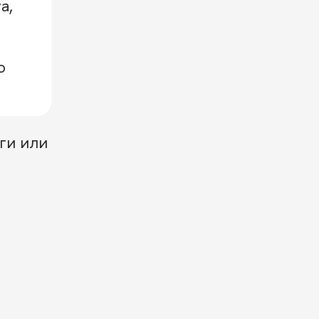
a,
о
ги или