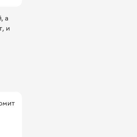
, а
, и
номит