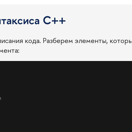
нтаксиса C++
писания кода. Разберем элементы, которы
мента: