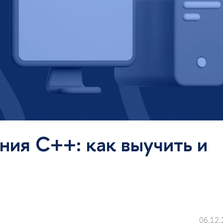
ия C++: как выучить и
06.12.