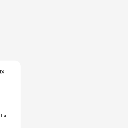
ых
ть