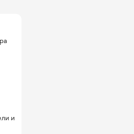
ра
ли и