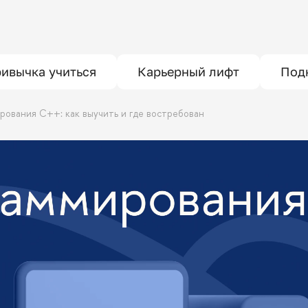
ивычка учиться
Карьерный лифт
Под
ирования C++: как выучить и где востребован