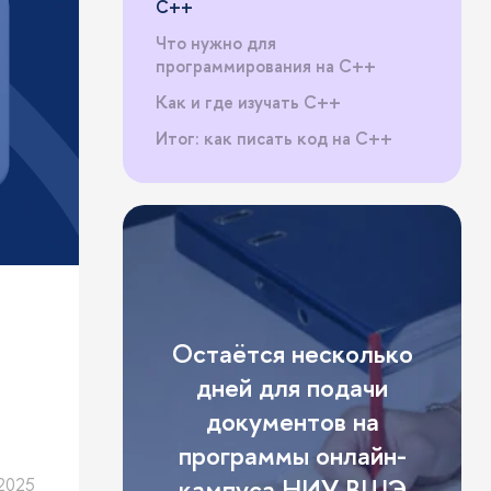
C++
Что нужно для
программирования на C++
Как и где изучать C++
Итог: как писать код на С++
Остаётся несколько
дней для подачи
документов на
программы онлайн-
кампуса НИУ ВШЭ
2025