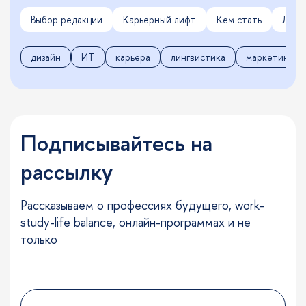
Выбор редакции
Карьерный лифт
Кем стать
Личн
дизайн
ИТ
карьера
лингвистика
маркетинг
Подписывайтесь на
рассылку
Рассказываем о профессиях будущего, work-
study-life balance, онлайн-программах и не
только