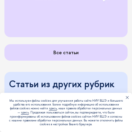
Все статьи
Статьи из других рубрик
Мы используем файлы cookies для улучшения работы сайта НИУ ВШЭ и большего
Выбор редакции
Карьерный лифт
Кем стать
Личн
удобства его использования. Более подробную информацию об использовании
файлов cookies можно найти
здесь
, наши правила обработки персональных данных
—
здесь
. Продолжая пользоваться сайтом, вы подтверждаете, что были
проинформированы об использовании файлов cookies сайтом НИУ ВШЭ и согласны
дизайн
ИТ
карьера
лингвистика
маркетинг
с нашими правилами обработки персональных данных. Вы можете отключить файлы
cookies в настройках Вашего браузера.