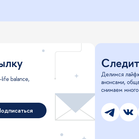
сылку
Следите
Делимся лайфх
ife balance,
анонсами, общ
снимаем много
одписаться