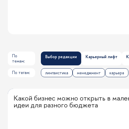
По
Выбор редакции
Карьерный лифт
К
темам:
По тегам:
лингвистика
менеджмент
карьера
Какой бизнес можно открыть в мале
Выбор редакции
идеи для разного бюджета