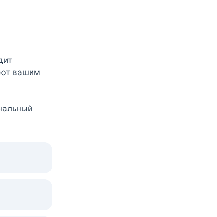
дит
уют вашим
нальный