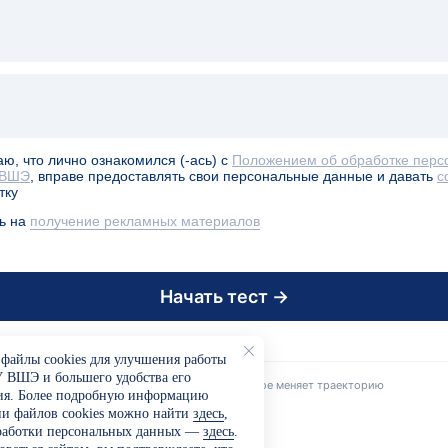
ю, что лично ознакомился (-ась) с
Положением об обработке перс
 ВШЭ
, вправе предоставлять свои персональные данные и давать
с
тку
ь на
получение рекламных материалов
Начать тест →
файлы cookies для улучшения работы
 ВШЭ и большего удобства его
Вышка Онлайн · образование, которое меняет траекторию
ия. Более подробную информацию
ии файлов cookies можно найти
здесь
,
работки персональных данных —
здесь
.