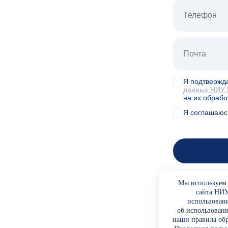
Я подтвержда
данных НИУ
на их обрабо
Я соглашаюс
Мы используем 
сайта НИУ
использован
об использован
наши правила об