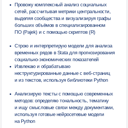
+7
+ Комментарий
Я подтверждаю, что лично ознакомился (-ась)
с
Положением об обработке персональных данных НИУ
ВШЭ
, вправе предоставлять свои персональные данные
и давать
согласие
на их обработку
Я соглашаюсь на
получение рекламных материалов
Отправить