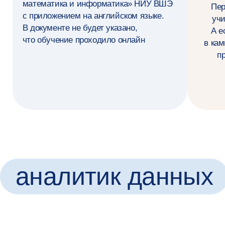
Студенты
и выпускники
—
о программе