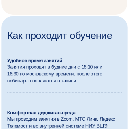
мастерских и разработаете более 10 проектов,
которые сможете добавить в портфолио
Индивидуальная траектория
Сможете выбрать один из двух треков:
«Вычислительные социальные и сетевые науки»
(Computational Social and Network Sciences)
с акцентом на прикладную статистику и методы
сетевого анализа или «Прикладная статистика
и наука о данных» (Applied Statistics and Data
Science) с фокусом на продвинутые
математические курсы, методы статистики
и программирование
Возможность пройти стажировку
Поможем найти практику в компаниях-партнёрах
или в наших исследовательских
подразделениях на базе Международной