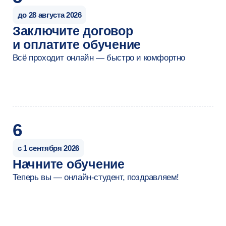
Максим Крапивец
Аналитик данных
Магистратура «Аналитика данных и прикладная
статистика» (Data Analytics and Social Statistics)
НИУ ВШЭ
(Навыки)
Решаю задачи машинного обучения: строю
модели классификации, регрессии
и кластеризации, применяя ансамблевые
методы и оценивая их качество на Python и R
Применяю обобщённые линейные модели
(GLM) и различные виды регрессий
для анализа категориальных данных,
используя SAS или R
Провожу комплексный анализ социальных
сетей, рассчитывая метрики центральности,