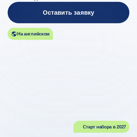
На английском
Старт набора в 2027
Очное образование
в ведущем вузе
страны
из любой