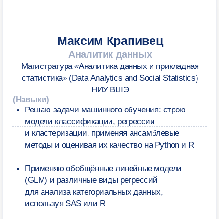
НАШИ МЕНЕДЖЕРЫ
Алина
Татьяна
Анна
Алдабергенова
Рылова
Сокорева
СТАРТ НАБОРА В 2027
Сделайте первый
шаг — запишитесь
на консультацию
Оставить заявку
Мы свяжемся с вами по телефону —
расскажем о программе и ответим
на все вопросы. Это бесплатно