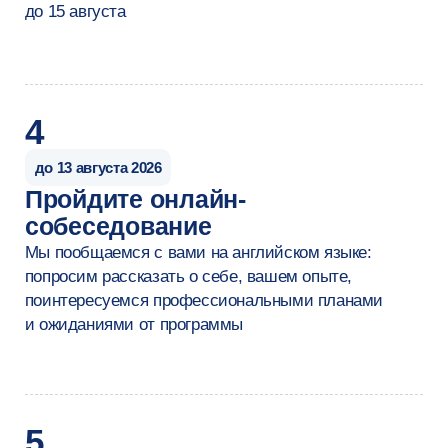
Специалист
опыт работы 2−4 года, у
Младший специалист
владеет языком структу
опыт работы до 1−2 лет, владеет
запросов (SQL), Python/R
базовыми инструментами — Excel,
инструментами для сбор
язык структурированных запросов
обработки и визуализац
(SQL), иногда Python
и работает с большими
Резюме
после обучения