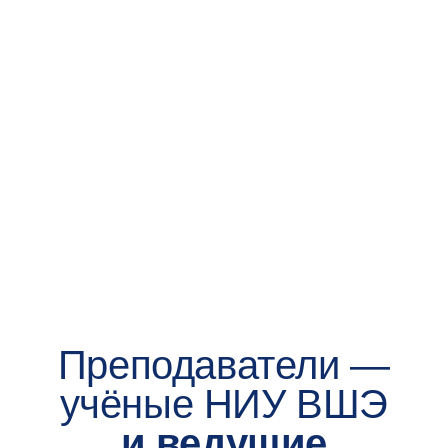
Записаться
2
до 8 августа 2026
Подайте заявление
на поступление
на Госуслугах
Вам понадобятся паспорт, СНИЛС
и диплом о высшем образовании
3
до 8 августа 2026