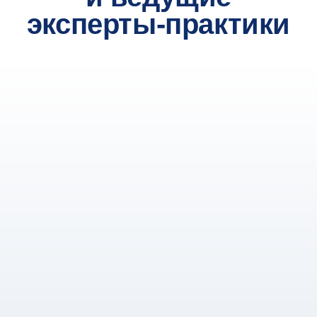
Пройдите конкурс портфолио
Включите в него диплом о высшем образовании,
мотивационное и рекомендательное письма,
резюме, свидетельство о способности учиться
на английском языке и ваши достижения.
Результаты оценки портфолио сообщим
до 15 августа
4
до 13 августа 2026
Пройдите онлайн-
собеседование
Мы пообщаемся с вами на английском языке:
попросим рассказать о себе, вашем опыте,
поинтересуемся профессиональными планами
и ожиданиями от программы