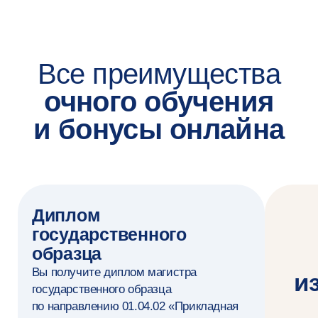
выделяя сообщества и визуализируя графы
больших объёмов в специализированном
ПО (Pajek) и с помощью скриптов (R)
Строю и интерпретирую модели для анализа
временных рядов в Stata для прогнозирования
социально-экономических показателей
Извлекаю и обрабатываю
неструктурированные данные с веб-страниц
и из текстов, используя библиотеки Python
Анализирую тексты с помощью современных
методов: определяю тональность, тематику
и ищу смысловые связи между документами,
используя готовые нейросетевые модели
на Python
Критически оцениваю опубликованные
исследования с точки зрения корректности
применения статистических и сетевых
методов, самостоятельно создаю дизайн
исследований под конкретную задачу
с данными
(Инструменты)