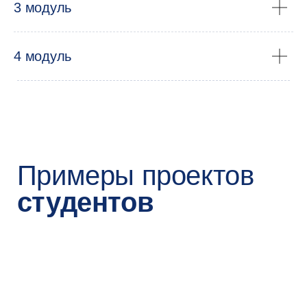
3 модуль
4 модуль
Как
поступить
1
сейчас
Запишитесь на консультацию
Мы свяжемся с вами по телефону —
расскажем о программе и ответим
на все вопросы. Это бесплатно