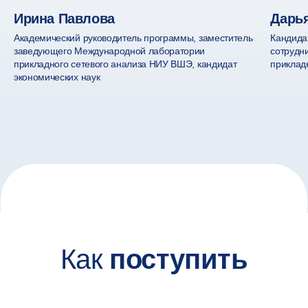
5
Ирина Павлова
Дарь
Академический руководитель программы, заместитель
Кандида
до 28 августа 2026
заведующего Международной лаборатории
сотрудн
Заключите договор
прикладного сетевого анализа НИУ ВШЭ, кандидат
приклад
и оплатите обучение
экономических наук
Всё проходит онлайн — быстро и комфортно
6
с 1 сентября 2026
Начните обучение
Теперь вы — онлайн-студент, поздравляем!