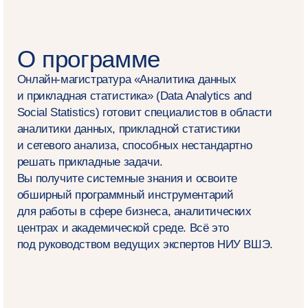
Как проходит обучение
Удобное время занятий
Занятия проходят в будние дни с 18:10 или
18:30 по московскому времени, после этого
вебинары появляются в записи
Комфортная диджитал⁠-⁠среда
Мы проводим занятия в Zoom, МТС Линк, Яндекс
Телемост и во внутренней системе НИУ ВШЭ
SmartLMS, а общаемся в мессенджерах
и по электронной почте
Фокус — на практику
Обучение строится на реальных данных и задачах.
Вы поучаствуете в семинарах, аналитических