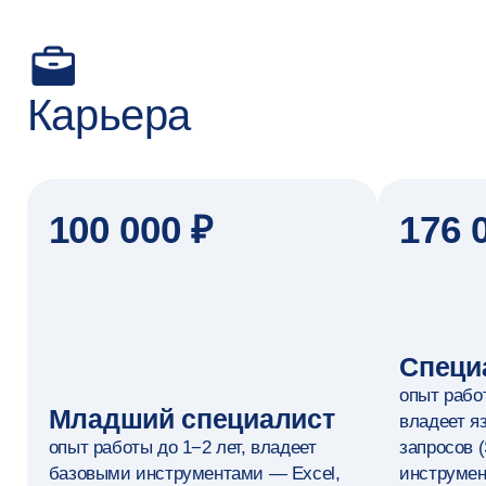
Мария Ермолаева
Выпускница программы
Анализ данных — это то,
что вдохновляет меня уже давн
в дополнение к организационно
психологии. Идея объединить
эти два увлечения зрела нескол
Илья Казаков
лет.
Читать полностью
Студент программы