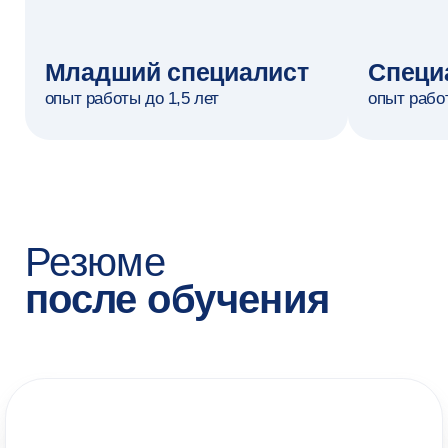
Анастасия Смехова
Студентка программы
Я поступала в онлайн-магистра
«Цифровой маркетинг» с целью
систематизировать практическ
десятилетний опыт, углубить
стратегические и аналитически
Валерия Сибирская
компетенции.
Оставить заявку
Читать полностью
Студентка программы
СТОИМОСТЬ ОБУЧЕНИЯ