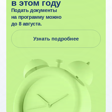
Очное образование
в ведущем вузе
страны
из любой
точки мира
Вышка Онлайн — это онлайн-кампус
НИУ ВШЭ, лидер среди российских