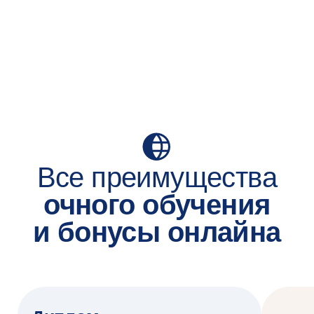
и маркетинговых решений
Применяю модели машинного обучения
и продвинутую аналитику
для персонализации, медиапланирования,
прогнозирования и ценовой оптимизации
Управляю показателем возврата
инвестиций в маркетинг (ROMI)
и экономикой единицы продукта, готовлю
и защищаю бизнес‑кейсы на языке метрик
перед клиентами и инвесторами
Лидирую кросс‑функциональные команды,
планирую спринты, запускаю сплит‑тесты,
провожу проверку соответствия продукта
рынку (Product Market Fit)
Автоматизирую процессы с помощью
маркетингового стека технологий
и использую ИИ для создания креативов