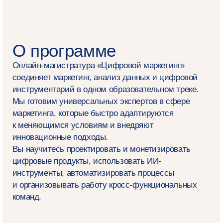
Занятия проходят в будни с 18:10 до 21:00
по московскому времени и днём по субботам,
после этого вебинары появляются в записи
Комфортная диджитал⁠-⁠среда
Мы проводим занятия в Контур.Толк, а общаемся
в мессенджерах, ВКонтакте и по электронной почте
Фокус — на практику
Уже с первого курса вы начнёте разрабатывать
коммуникационную стратегию бренда.
А ещё поучаствуете в проектной работе,
посетите мастер-классы от экспертов-
практиков, круглые столы и дискуссии