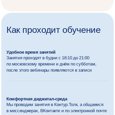
Работа с новыми
технологическими
решениями
Научитесь эффективно использовать нейросети,
сервисы для проведения быстрых маркетинговых
исследований, программатик-технологии и другие
инструменты
Возможность сертификации
Подскажем, как пройти профессиональную
сертификацию основных рекламных платформ,
например Яндекс Директа, ВКонтакте и других.
Это подтвердит ваши навыки и станет
дополнительным знаком доверия для клиента
Помощь в развитии карьеры
На семинарах наставника познакомитесь
с карьерными треками в диджитал-сфере,
создадите сильное резюме, сопроводительное