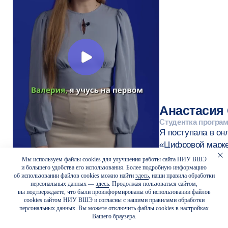
Подписывайтесь
на рассылку
Рассказываем о программах и дедлайнах,
делимся новостями онлайн-кампуса,
карьерными рекомендациями и советами
Мы используем файлы cookies для улучшения работы сайта НИУ ВШЭ
для личной эффективности
и большего удобства его использования. Более подробную информацию
об использовании файлов cookies можно найти
здесь
, наши правила обработки
персональных данных —
здесь
. Продолжая пользоваться сайтом,
вы подтверждаете, что были проинформированы об использовании файлов
cookies сайтом НИУ ВШЭ и согласны с нашими правилами обработки
персональных данных. Вы можете отключить файлы cookies в настройках
Я подтверждаю, что лично ознакомился (-ась)
с
Положением об обработке персональных данных НИУ
Вашего браузера.
ВШЭ
, вправе предоставлять свои персональные данные
и давать
согласие
на их обработку