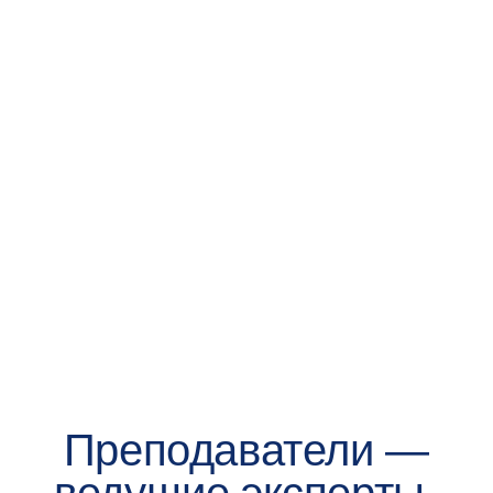
на Госуслугах
Вам понадобятся паспорт, СНИЛС
и диплом о высшем образовании
3
до 8 августа 2026
Пройдите конкурс портфолио
Включите в него диплом о высшем образовании,
резюме, научные публикации, рекомендательное
письмо и ваши достижения. Результаты оценки
портфолио сообщим до 15 августа
4
до 28 августа 2026
Заключите договор
и оплатите обучение
Всё проходит онлайн — быстро и комфортно
5
с 1 сентября 2026
Начните обучение
Теперь вы — онлайн-студент, поздравляем!