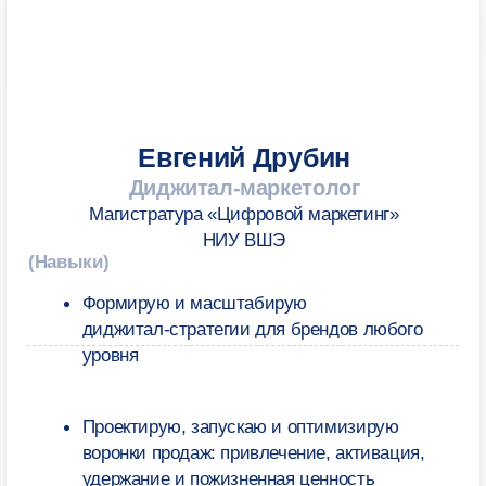
220 000 ₽
за семестр
всего 4 семестра
БОНУСЫ ПРОГРАММЫ
Скидки до 10%
Запишитесь
на консультацию, чтобы
узнать условия
Налоговый вычет
Сможете вернуть 13% стоимости обучения
НАШИ МЕНЕДЖЕРЫ
Алина
Татьяна
Анна
Алдабергенова
Рылова
Сокорева