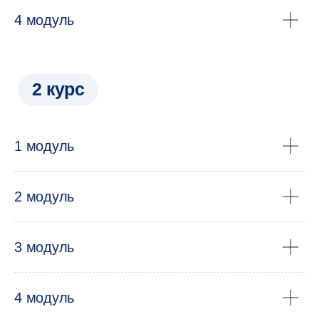
4 модуль
1 модуль
Преподаватели —
2 модуль
ведущие эксперты-
практики
и учёные
3 модуль
НИУ ВШЭ
4 модуль