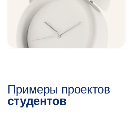
Как
поступить
1
сейчас
Запишитесь на консультацию
Мы свяжемся с вами по телефону —
расскажем о программе и ответим
на все вопросы. Это бесплатно
Записаться
2
до 8 августа 2026
Подайте заявление
на поступление