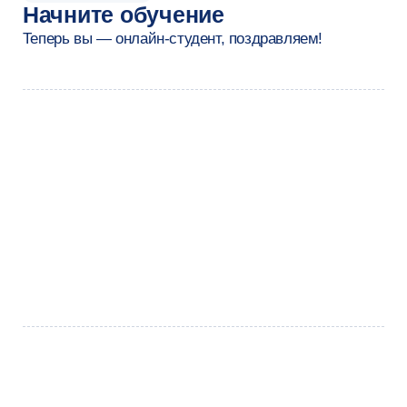
Евгений Друбин
Диджитал-маркетолог
Магистратура «Цифровой маркетинг»
НИУ ВШЭ
(Навыки)
Формирую и масштабирую
диджитал‑стратегии для брендов любого
уровня
Проектирую, запускаю и оптимизирую
воронки продаж: привлечение, активация,
удержание и пожизненная ценность
клиента (LTV)
Работаю с данными, строю сквозные
интерактивные панели мониторинга
в инструментах бизнес-аналитики,
извлекаю инсайты для продуктовых