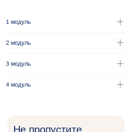
учёные НИУ ВШЭ
и ведущие
эксперты-практики
1 модуль
российских
технологических
2 модуль
корпораций
3 модуль
4 модуль