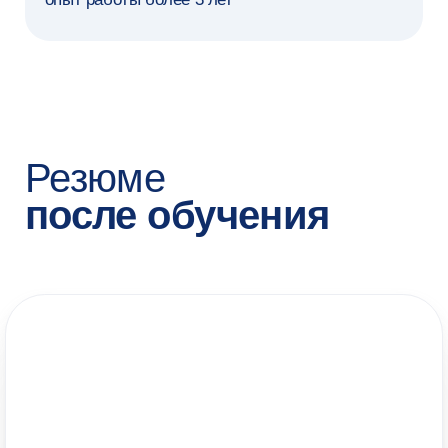
СТОИМОСТЬ ОБУЧЕНИЯ
305 000 ₽
за семестр
всего 4 семестра
БОНУСЫ ПРОГРАММЫ
Образовательный кредит
Сможете оформить с льготной ставкой 3%
Налоговый вычет
Сможете вернуть 13% стоимости обучения
НАШИ МЕНЕДЖЕРЫ
Алина
Татьяна
Анна
Алдабергенова
Рылова
Сокорева