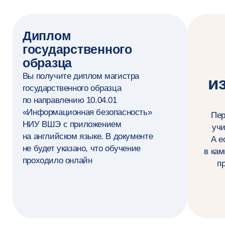
Внедряю процессы разработки и эксплуатации
моделей машинного обучения с интеграцией
практик безопасности
Разрабатываю и внедряю инструментальные
средства мониторинга, аудита и тестирования
систем машинного обучения на уязвимости
Применяю различные методы и подходы
к обеспечению конфиденциальности данных
в системах машинного обучения
(дифференциальная приватность,
федеративное обучение)
Использую системы защиты
Оставить заявку
от специализированных атак на модели
машинного обучения
Создаю архитектуру и инфраструктуру
защищённых решений, основанных
на технологии машинного обучения, включая
системы управления доступом и шифрования
данных