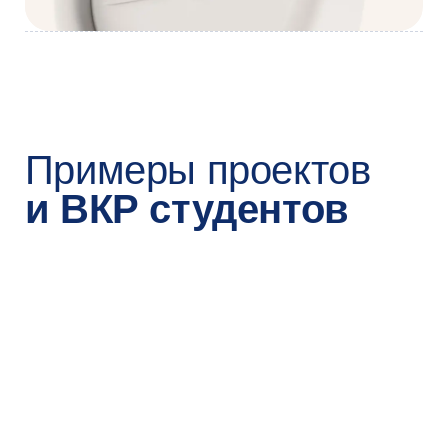
1
сейчас
Запишитесь на консультацию
Мы свяжемся с вами по телефону —
расскажем о программе и ответим
на все вопросы. Это бесплатно
Записаться
2
до 8 августа 2026
Подайте заявление
на поступление
на Госуслугах
Вам понадобятся паспорт, СНИЛС
и диплом о высшем образовании
3
до 8 августа 2026
Пройдите конкурс портфолио
Включите в него диплом о высшем образовании,