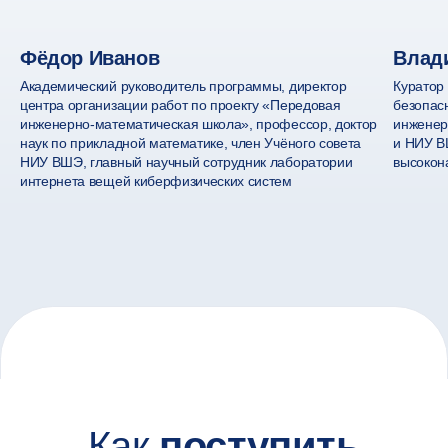
и бонусы онлайна
Фёдор Иванов
Влад
Академический руководитель программы, директор
Куратор
Диплом
центра организации работ по проекту «Передовая
безопас
государственного
инженерно-математическая школа», профессор, доктор
инженер
образца
Обуч
наук по прикладной математике, член Учёного совета
и НИУ В
НИУ ВШЭ, главный научный сотрудник лаборатории
высокон
Вы получите диплом магистра
из любо
интернета вещей киберфизических систем
государственного образца
ми
по направлению 10.04.01
«Информационная безопасность»
Переезжать в Мос
НИУ ВШЭ с приложением
учитесь там, где
на английском языке. В документе
А если захотите п
не будет указано, что обучение
в кампус Вышки, п
проходило онлайн
пропуск и будем