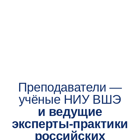
ваши достижения, документы, подтверждающие
профессиональный опыт, мотивационное
и рекомендательное письма. Результаты оценки
портфолио сообщим до 15 августа
4
до 28 августа 2026
Заключите договор
и оплатите обучение
Всё проходит онлайн — быстро и комфортно
5
с 1 сентября 2026
Начните обучение
Теперь вы — онлайн-студент, поздравляем!