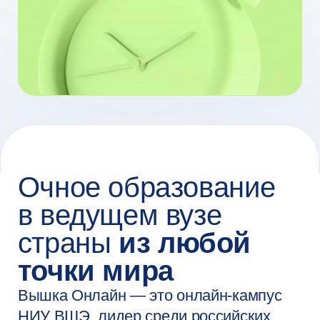
страны
из любой
точки мира
Вышка Онлайн — это онлайн-кампус
НИУ ВШЭ, лидер среди российских
вузов по количеству очных онлайн-
программ и обучающихся на них
студентов. У нас за плечами более
30 лет экспертизы в образовании
и науке и более 12 лет — в сфере
онлайн-образования.
Мы объединяем академический опыт,
современные технологии и тренды
индустрии, чтобы вы не только
получали актуальные знания и навыки,
но и были теми, кто формирует
будущее рынка труда.