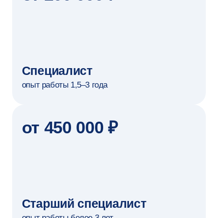
Дарья Никитина
Екатерина Шир
Студентка онлайн-магистратуры
Студентка онлайн-магист
«Искусственный интеллект в маркетинге
«Экономический анализ»
и управлении продуктом»
Оказалось непросто выд
Магистратура в Вышке Онлайн для меня
лучших аспектов, потом
больше, чем просто обучение. Она стала
магистратуре мне нрави
конструктором смыслов для будущей себя.
Читать полностью
Читать полностью