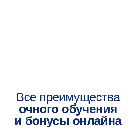
Ольга Иванова
Инженер по безопасности систем
машинного обучения (MLSecOps-
инженер)
Магистратура «Информационная безопасность
систем искусственного интеллекта» НИУ ВШЭ
(Навыки)
Проектирую и строю безопасные
и отказоустойчивые ML-пайплайны и системы
машинного обучения промышленного уровня
Управляю процессами обеспечения
безопасности систем машинного обучения
на протяжении всего жизненного цикла
Применяю средства разработки защищённых
решений, основанных на технологии
машинного обучения, и инструментов
безопасности