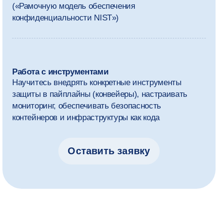
вы сможете выбрать дополнительные
курсы и сформировать
индивидуальную траекторию обучения.
Учебный план может немного меняться.
Мы адаптируем его под тренды индустрии
и ориентируемся на обратную связь от студентов,
преподавателей и экспертов.
1 курс
Углубите знания в математике и машинном
обучении, освоите Python и C++ для разработки
надёжных и высокопроизводительных систем
машинного обучения, научитесь строить
поддерживаемые ML-пайплайны
(конвейеры машинного обучения) и применять
методы защиты данных и конфиденциальности.
На семинарах наставника сформируете понимание
методологии MLSecOps, разовьёте навыки
критического мышления, командной работы
и управления проектами. Итогом года станет
разработка собственного защищённого сервиса
машинного обучения.