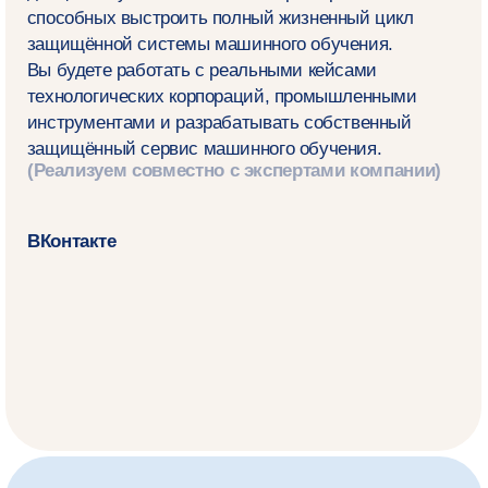
Комфортная диджитал⁠-⁠среда
Мы проводим занятия во внутренней системе
НИУ ВШЭ SmartLMS, ВКонтакте и МТС Линк,
а общаемся в мессенджерах и по электронной
почте
60% обучения — практика
Обучение строится вокруг сквозного проектного
трека. С первого года вы будете разрабатывать
собственный защищённый сервис машинного
обучения, используя промышленные инструменты
Kubernetes, Docker, Grafana, PyTorch, TensorFlow
и другие.
Фокус на актуальные угрозы
Изучите первую в мире тактическую матрицу атак
на системы машинного обучения MITRE ATLAS,
топ-10 рисков безопасности машинного обучения,