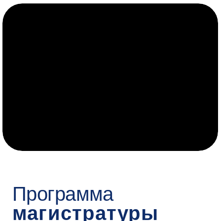
2 курс
Освоите работу с большими данными,
параллельные вычисления, проектирование
масштабируемых и отказоустойчивых систем
машинного обучения, оптимизацию сервисов
машинного обучения и управление их полным
жизненным циклом с использованием контейнеров
и оркестрации (координации). В финале обучения
защитите выпускную квалификационную работу.