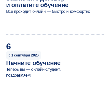
Топ-психолог
Резюме
после обучения
Даниил Колобовников