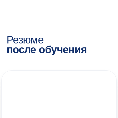
НАБОР ДО 8 АВГУСТА 2026
Сделайте первый
шаг — запишитесь
на консультацию
Мы свяжемся с вами по телефону —
расскажем о программе и ответим
на все вопросы. Это бесплатно
+7