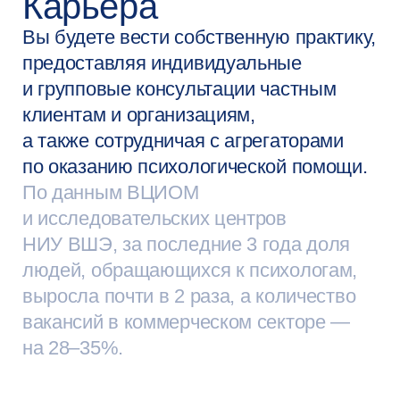
супервизиях
Отзывы
о Вышке
Онлайн