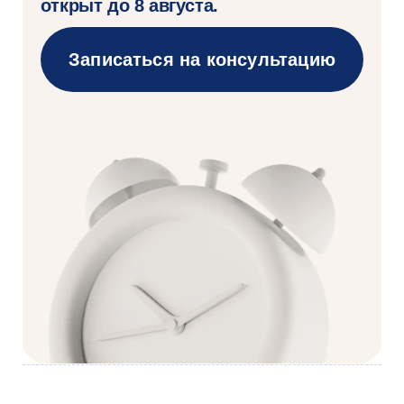
Как
поступить
1
сейчас