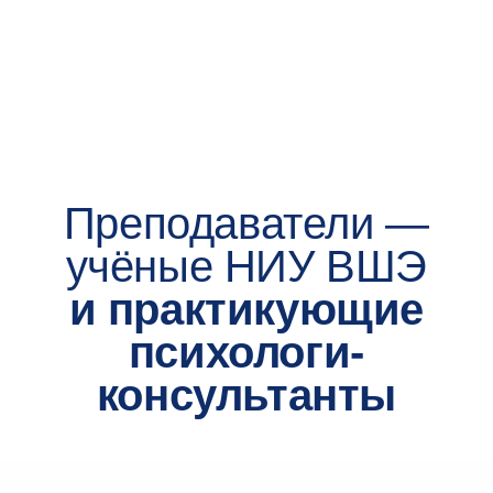
3
до 8 августа 2026
Пройдите конкурс портфолио
Включите в него диплом о высшем образовании,
мотивационное и рекомендательное письма,
а также ваши достижения. Результаты оценки
портфолио сообщим до 15 августа
4
до 13 августа 2026
Пройдите онлайн-
собеседование
Попросим вас рассказать о себе, поинтересуемся
ожиданиями от программы и ответим на вопросы