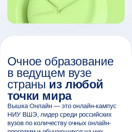
Вышка Онлайн — это онлайн-кампус
НИУ ВШЭ, лидер среди российских
вузов по количеству очных онлайн-
программ и обучающихся на них
студентов. У нас за плечами более
30 лет экспертизы в образовании
и науке и более 12 лет — в сфере
онлайн-образования.
Мы объединяем академический опыт,
современные технологии и тренды
индустрии, чтобы вы не только
получали актуальные знания и навыки,
но и были теми, кто формирует
будущее рынка труда.