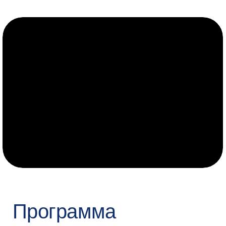
Не пропустите
срок
подачи
Приём в онлайн-магистратуру
открыт до 8 августа.
Записаться на консультацию