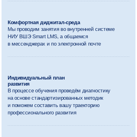
навыков консультирования и психотерапии
Очные встречи
У вас будет несколько офлайн-занятий в кампусе
НИУ ВШЭ в Нижнем Новгороде. На первом курсе —
на выходных в ноябре, марте и июне, а на втором —
в ноябре и марте. Так вы сможете закрепить знания
на практике и лично познакомиться
с преподавателями и одногруппниками
Активный нетворкинг
Поучаствуете в кейс-чемпионатах, экспертных
советах и других групповых форматах —
чтобы присоединиться к профессиональному
сообществу и обменяться опытом с коллегами.
Посетите психологические центры и организации
и получите возможность представить результаты
научной деятельности на конференциях,
семинарах и фестивалях