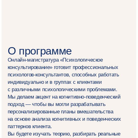
Удобное время занятий
Занятия проходят в будние дни с 18:00 до 21:00
и по субботам с 10:00 до 13:00 по московскому
времени. После этого вебинары появляются
в записи, а доступ к ним сохраняется
на протяжении всего обучения
Комфортная диджитал⁠-⁠среда
Мы проводим занятия во внутренней системе
НИУ ВШЭ Smart LMS, а общаемся
в мессенджерах и по электронной почте
Индивидуальный план
развития
В процессе обучения проведём диагностику