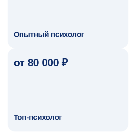
БОНУСЫ ПРОГРАММЫ
Скидки до 10%
Подробнее об условиях
расскажем на консультации
Возможна рассрочка
Запишитесь на консультацию,
чтобы узнать условия
Налоговый вычет
Сможете вернуть 13% стоимости обучения
НАШИ МЕНЕДЖЕРЫ
Алина
Татьяна
Анна
Алдабергенова
Рылова
Сокорева