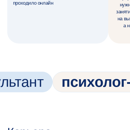
и методики для оценки состояния клиентов,
разрабатываю персонализированные планы
поддержки, отслеживаю динамику состояния
клиента
Психологическое просвещение и обучение
Провожу лекции, вебинары и мастер-классы
по психологии и ментальному здоровью, создаю
обучающие материалы
Психологическая помощь
в кризисных ситуациях
Оказываю поддержку людям в состоянии утраты,
посттравматического стрессового расстройства
и других сложных жизненных обстоятельств,
работаю с жертвами насилия и людьми,
столкнувшимися с деструктивными
психологическими явлениями
Научно-исследовательская деятельность
Анализирую современные научные данные
и интегрирую новые методики
в консультирование, провожу исследования
в области психологии личности, развития
и консультативной психологии, участвую
в профессиональных сообществах,
конференциях, балинтовских группах,