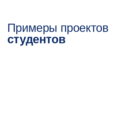
Запишитесь на консультацию
Мы свяжемся с вами по телефону —
расскажем о программе и ответим
на все вопросы. Это бесплатно
Записаться
2
до 8 августа 2026
Подайте заявление
на поступление
на Госуслугах
Вам понадобятся паспорт, СНИЛС
и диплом о высшем образовании