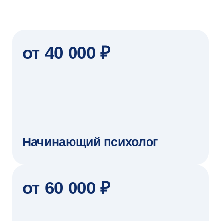
Дарья Никитина
Екатерина Шир
Студентка онлайн-магистратуры
Студентка онлайн-магист
«Искусственный интеллект в маркетинге
«Экономический анализ»
и управлении продуктом»
Оказалось непросто выд
Магистратура в Вышке Онлайн для меня
лучших аспектов, потом
больше, чем просто обучение. Она стала
магистратуре мне нрави
конструктором смыслов для будущей себя.
Читать полностью
Читать полностью
СТОИМОСТЬ ОБУЧЕНИЯ
260 000 ₽
за семестр
всего 4 семестра