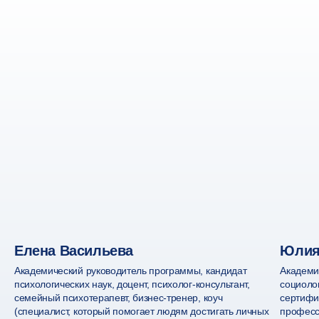
5
до 28 августа 2026
Заключите договор
и оплатите обучение
Всё проходит онлайн — быстро и комфортно
6
с 1 сентября 2026
Начните обучение
Елена Васильева
Юлия
Теперь вы — онлайн-студент,
поздравляем!
Академический руководитель программы, кандидат
Академи
психологических наук, доцент, психолог-консультант,
социолог
семейный психотерапевт, бизнес-тренер, коуч
сертифи
(специалист, который помогает людям достигать личных
професс