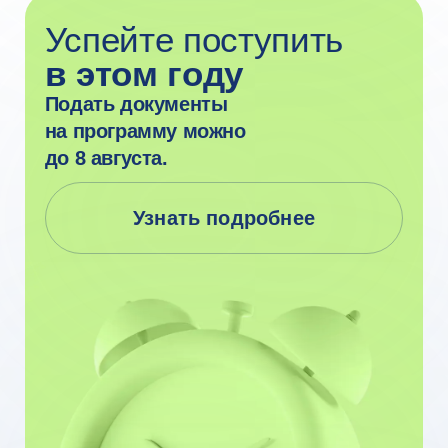
Очное образование
в ведущем вузе
страны
из любой
точки мира