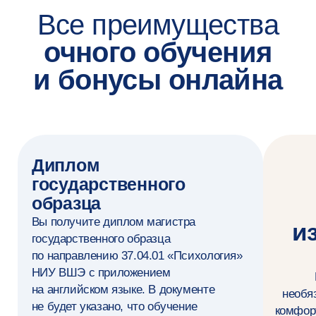
Психолог-консультант
Магистратура «Психологическое
консультирование» НИУ ВШЭ
(Навыки)
Индивидуальное и групповое
консультирование
Провожу офлайн и онлайн-консультации
по вопросам психоэмоционального состояния,
личностного роста, преодоления стресса
и последствий эмоционального /
профессионального выгорания, эффективного
разрешения возрастных, семейных
и профессиональных кризисов
Работа с организациями
и корпоративными клиентами
Оставить заявку
Разрабатываю и внедряю программы
психологического благополучия для сотрудников,
провожу тренинги по стрессоустойчивости,
эмоциональному интеллекту и управлению
конфликтами, консультирую руководителей
Диагностика и разработка индивидуальных
стратегий помощи
Использую психодиагностические тесты