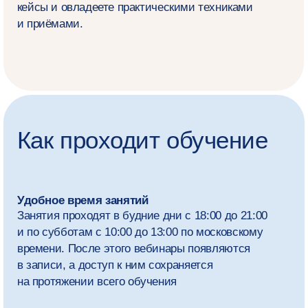
на основе стандартизированных методик
и поможем составить вашу траекторию
профессионального развития
Фокус — на практику
В программе — практические занятия, разбор
реальных клиентских кейсов, супервизии
(отработка навыков консультирования
под руководством опытных практикующих
психотерапевтов) и интервизии (отработка
навыков консультирования в группе коллег
с сопоставимым уровнем подготовки)
Супервизии и интервизии
Будете проходить интервизии с коллегами
в группе и супервизии под руководством
опытных практикующих психологов
и психотерапевтов для совершенствования