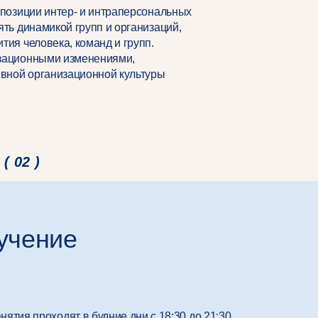
 позиции интер- и интраперсональных
ть динамикой групп и организаций,
ия человека, команд и групп.
изационными изменениями,
ивной организационной культуры
( 02 )
учение
нятия проходят в будние дни с 18:30 до 21:30