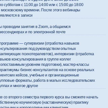
по субботам с 11:00 до 14:00 или с 15:00 до 18:00
 московскому времени. После этого вебинары
являются в записи
 проводим занятия в Zoom, а общаемся
мессенджерах и по электронной почте
программе — супервизии (отработка навыков
нсультирования под руководством опытных
актикующих психотерапевтов), интервизии (отработка
выков консультирования в группе коллег
сопоставимым уровнем подготовки), мастер-классы
практикумы бизнес-консультантов на основе реальных
иентских кейсов, учебные и организационные
упповые форматы, работа в малых исследовательских
уппах и многое другое
е со второго семестра первого курса вы сможете начать
бственную коучинговую (наставническую) практику
частными и корпоративными клиентами,