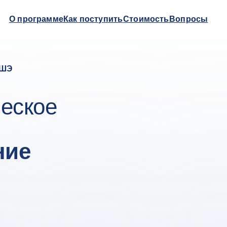
О программе
Как поступить
Стоимость
Вопросы
ВШЭ
ческое
ние