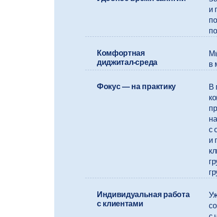
и 
по
по
Комфортная
Мы
диджитал⁠-⁠среда
в 
Фокус — на практику
В 
ко
пр
на
с 
и 
кл
гр
гр
Индивидуальная работа
Уж
с клиентами
со
с 