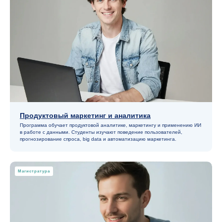
Продуктовый маркетинг и аналитика
Карьера
Программа обучает продуктовой аналитике, маркетингу и применению ИИ
в работе с данными. Студенты изучают поведение пользователей,
прогнозирование спроса, big data и автоматизацию маркетинга.
будущего
Магистратура
Планируйте карьеру осознанно. В этом разделе
вы найдёте всё, чтобы построить свой путь
от первых шагов до профессиональных вершин,
а также кейсы наших студентов. Актуальные
направления обучения: маркетинг, менеджмент, ИИ,
урбанистика, педагогика, дизайн, IT, право