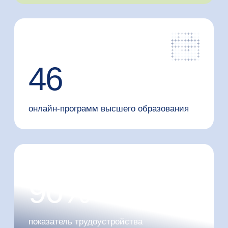
База знаний
Мы регулярно анализируем рынок труда,
поэтому все наши программы учитывают
актуальные тренды индустрии и основаны
на нашей экспертизе. В ходе обучения
вы разберёте реальные кейсы
и поучаствуете в мастер-классах
с ведущими экспертами