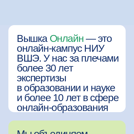
онлайн-образования
Мы объединяем
студентов
и
передовые
технологии,
чтобы каждый мог
получить практико-
ориентированное
образование
от ведущего вуза
страны
Наши достижения: