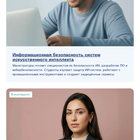
Информационная безопасность систем
искусственного интеллекта
Как не сдаваться на пути
предпринимательства / Студенты Вышки
Магистратура готовит специалистов по безопасности ИИ, разработке ПО и
Онлайн об учебе и жизни
кибербезопасности. Студенты изучают защиту ИИ-систем, работают с
промышленными инструментами и создают защищённые сервисы.
Бакалавриат
Как вместить учебу между работой, хобби
и детьми / Студенты Вышки Онлайн об учебе
и жизни