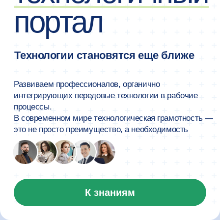
интегрирующих передовые технологии в рабочие
процессы.
В современном мире технологическая грамотность —
это не просто преимущество, а необходимость
К знаниям
Вышка
Онлайн
— это
онлайн-кампус НИУ
ВШЭ. У нас за плечами
более 30 лет
экспертизы
в образовании и науке
и более 10 лет в сфере