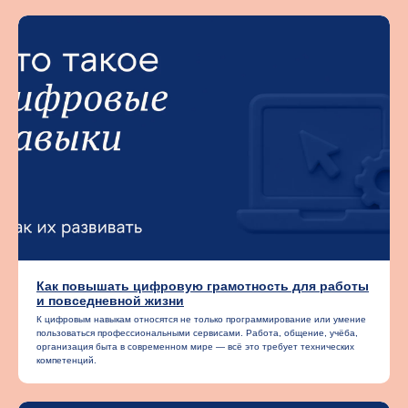
Задать вопрос
Как повышать цифровую грамотность для работы
и повседневной жизни
К цифровым навыкам относятся не только программирование или умение
пользоваться профессиональными сервисами. Работа, общение, учёба,
организация быта в современном мире — всё это требует технических
компетенций.
Я подтверждаю, что лично ознакомился (-ась) с
Положением об обработке персональных данных НИУ
ВШЭ
, вправе предоставлять свои персональные данные