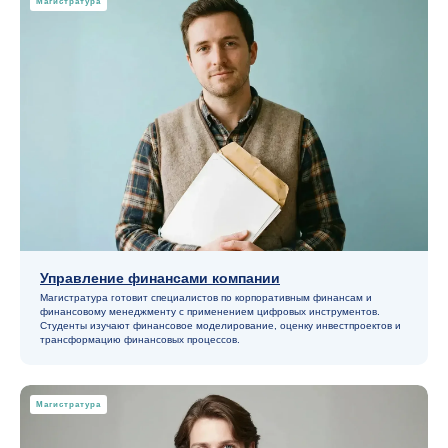
Магистратура
«После промпта»
Искусственный интеллект — это
просто инструмент или нечто
большее? Правда, что однажды
Управление финансами компании
он заменит специалистов? Или
Магистратура готовит специалистов по корпоративным финансам и
нейросети станут нашим недёжным
финансовому менеджменту с применением цифровых инструментов.
партнёром?
Студенты изучают финансовое моделирование, оценку инвестпроектов и
трансформацию финансовых процессов.
Ответы на эти и другие
вопросы — в новом
документальном фильме
Магистратура
Вышки Онлайн «После
промпта».