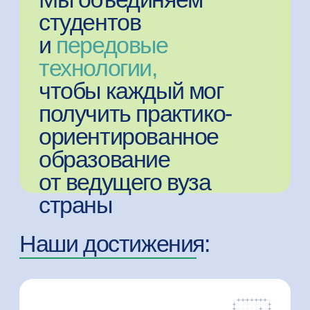
Победитель рейтинга Times Higher
Education (THE) Online Learning Rankings
2024 со статусом Gold наряду с 10
мировыми вузами
> 450
онлайн-курсов на русском
и английском языках
46
онлайн-программ высшего образования