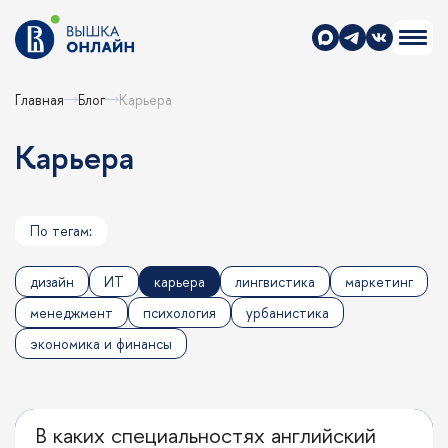
Главная
Блог
карьера
карьера
По тегам:
дизайн
ИТ
карьера
лингвистика
маркетинг
менеджмент
психология
урбанистика
экономика и финансы
В каких специальностях английский
Кем стать