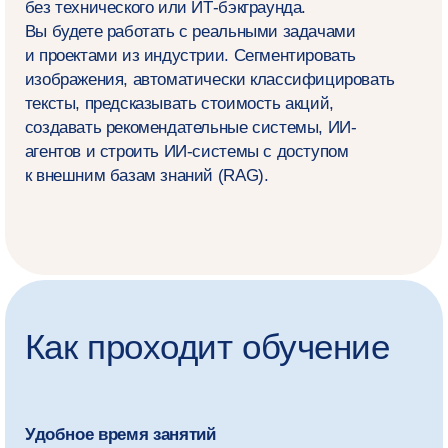
Только актуальный контент
Мы создали программу с учётом запросов
и экспертизы от ведущих ИТ-компаний
и представителей бизнеса — чтобы вы были
готовы к текущим реалиям рынка
Фокус — на практику
Вы будете решать реальные кейсы из ИТ-
индустрии и создавать проекты. А в конце обучения
разработаете собственный сервис или защитите
ВКР в формате «Стартап как диплом»: это будет
инвестиционная презентация проекта перед
экспертами-практиками
Наставничество
На протяжении обучения вас будут поддерживать
кураторы, ассистенты, учебный офис
и академический руководитель программы