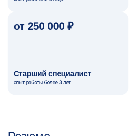
Алина
Татьяна
Анна
Алдабергенова
Рылова
Сокорева
НАБОР ДО 8 АВГУСТА 2026
Сделайте первый
шаг — запишитесь
на консультацию
Мы свяжемся с вами по телефону —
расскажем о программе и ответим
на все вопросы. Это бесплатно