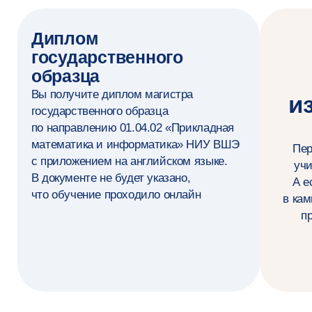
Студенты
и выпускники —
о программе