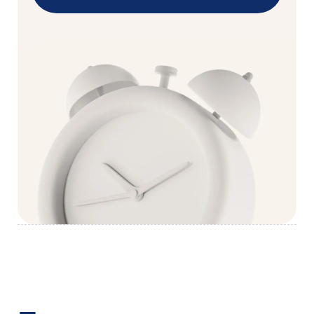
Как
поступить
1
сейчас
Запишитесь на консультацию
Мы свяжемся с вами по телефону
— расскажем о программе
и ответим на все вопросы.
Это бесплатно