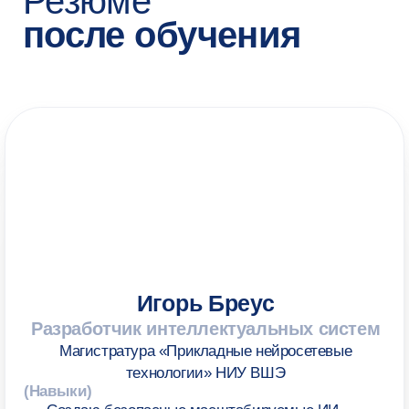
+7
+ Комментарий
Я подтверждаю, что лично ознакомился (-ась)
с
Положением об обработке персональных данных НИУ
ВШЭ
, вправе предоставлять свои персональные данные
и давать
согласие
на их обработку
Я соглашаюсь на
получение рекламных материалов
Отправить