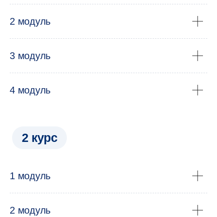
2 модуль
3 модуль
4 модуль
1 модуль
Преподаватели —
учёные НИУ ВШЭ
2 модуль