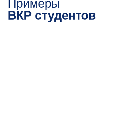
Записаться
2
до 8 августа 2026
Подайте заявление
на поступление
на Госуслугах
Вам понадобятся паспорт, СНИЛС
и диплом о высшем образовании
3
до 8 августа 2026
Пройдите конкурс портфолио