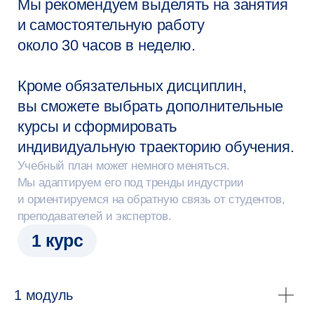
Записаться на консультацию
Примеры
ВКР студентов
1 модуль