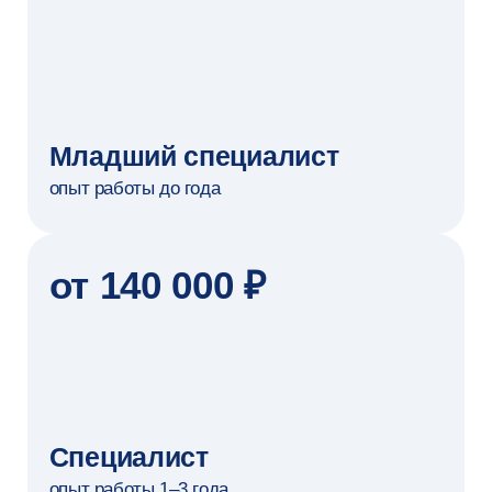
СТОИМОСТЬ ОБУЧЕНИЯ
290 000 ₽
за семестр
всего 4 семестра
БОНУСЫ ПРОГРАММЫ
Скидки до 10%
Запишитесь на консультацию,
чтобы узнать условия
Налоговый вычет
Сможете вернуть 13% стоимости обучения
Образовательный кредит
Сможете оформить с льготной ставкой 3%
НАШИ МЕНЕДЖЕРЫ