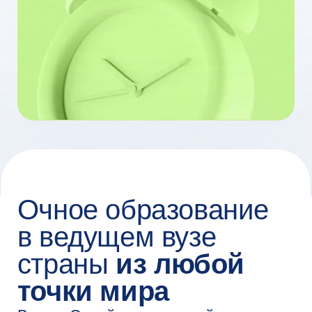
в ведущем вузе
страны
из любой
точки мира
Вышка Онлайн — это онлайн-кампус
НИУ ВШЭ, лидер среди российских
вузов по количеству очных онлайн-
программ и обучающихся на них
студентов. У нас за плечами более
30 лет экспертизы в образовании
и науке и более 12 лет — в сфере
онлайн-образования.
Мы объединяем академический опыт,
современные технологии и тренды
индустрии, чтобы вы не только
получали актуальные знания и навыки,
но и были теми, кто формирует
будущее рынка труда.