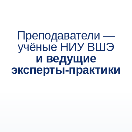
В него входят тестирование по математике,
мотивационное эссе с информацией
о высшем и дополнительном образовании
и ваши личные достижения. Результаты
оценки портфолио сообщим до 15 августа
4
до 13 августа 2026
Пройдите онлайн-
собеседование
Попросим вас рассказать о себе, вашем опыте
и технических навыках, поинтересуемся
профессиональными планами, целями
на будущее и ожиданиями от программы