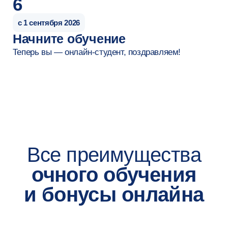
Игорь Бреус
Разработчик интеллектуальных систем
Магистратура «Прикладные нейросетевые
технологии» НИУ ВШЭ
(Навыки)
Создаю безопасные масштабируемые ИИ-
агенты для автоматизации и решения
междисциплинарных и бизнес-задач
Умею обучать и внедрять модели машинного
обучения
Создаю сервисы с применением моделей
машинного обучения и искусственного
интеллекта
Знаю, как дообучать большие языковые
модели, как рассчитать ресурсы
под их локальное размещение
Умею собирать эффективные ИИ-системы
с доступом к внешним базам знаний (RAG)
(Инструменты)