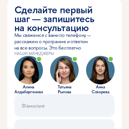
Я подтверждаю, что лично ознакомился (-ась)
с
Положением об обработке персональных данных НИУ
ВШЭ
, вправе предоставлять свои персональные данные
и давать
согласие
на их обработку
Я соглашаюсь на
получение рекламных материалов
Отправить
Онлайн-студенты
и выпускники —
о Вышке Онлайн