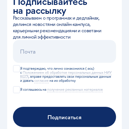
и коммуникации
Словарь
Экономика и финансы
Печатный журнал
Психология
Дизайн и креативные
индустрии
Урбанистика
Юриспруденция
Педагогика
Лингвистика
Проекты
На английском
Вышка Тех
Портал по ИИ
Индустриальный хаб
Программы
Магистратура
Бакалавриат
Вышка Онлайн, 2026
Политика конфиденциальности