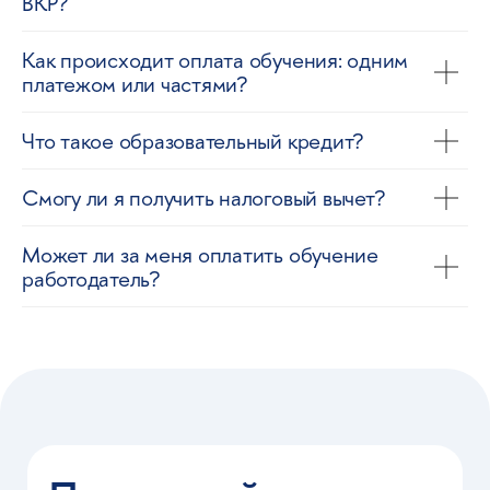
ВКР?
Как происходит оплата обучения: одним
платежом или частями?
Что такое образовательный кредит?
Смогу ли я получить налоговый вычет?
Может ли за меня оплатить обучение
работодатель?
Направления
Блог
ИТ
Дизайн
Искусственный
Маркетинг
интеллект
Менеджмент
Аналитика
ИТ
Инженерия
Психология
Инноватика
Экономика
Информационная
и финансы
О Вышке Онлайн
безопасность
Отзывы
Менеджмент
Маркетинг
Контакты