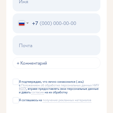
Дарья Никитина
Екатерина Шир
Студентка онлайн-магистратуры
Студентка онлайн-магистра
«Искусственный интеллект в маркетинге
«Экономический анализ»
и управлении продуктом»
Оказалось непросто выд
Магистратура в Вышке Онлайн для меня
лучших аспектов, потому 
больше, чем просто обучение. Она стала
магистратуре мне нравит
конструктором смыслов для будущей себя.
Читать полностью
Читать полностью