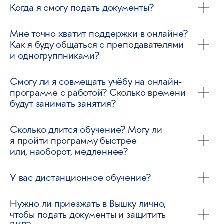
Когда я смогу подать документы?
Мне точно хватит поддержки в онлайне?
Следите за нами
Как я буду общаться с преподавателями
в соцсетях и блоге
и одногруппниками?
Там — анонсы, исследования, отзывы
студентов, полезные видео от экспертов
Смогу ли я совмещать учёбу на онлайн-
и ещё так много всего
программе с работой? Сколько времени
будут занимать занятия?
Сколько длится обучение? Могу ли
я пройти программу быстрее
или, наоборот, медленнее?
У вас дистанционное обучение?
Нужно ли приезжать в Вышку лично,
чтобы подать документы и защитить