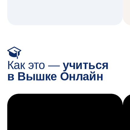
Мы свяжемся с вами по телефону —
расскажем о программе и ответим
на все вопросы. Это бесплатно
НАШИ МЕНЕДЖЕРЫ
Алина
Татьяна
Анна
Алдабергенова
Рылова
Сокорева
+7