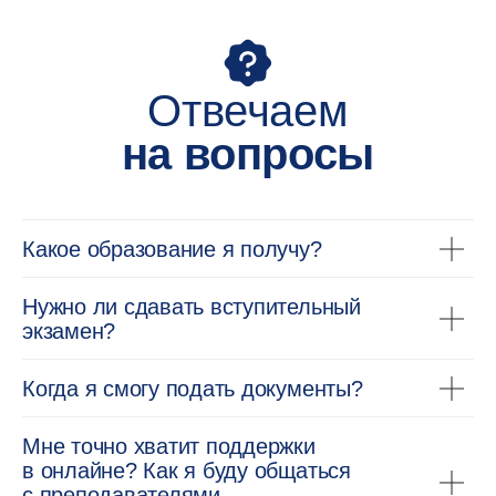
Я подтверждаю, что лично ознакомился (-ась)
с
Положением об обработке персональных данных НИУ
ВШЭ
, вправе предоставлять свои персональные данные
и давать
согласие
на их обработку
Я соглашаюсь на
получение рекламных материалов
Подписаться
Следите за нами
Какое образование я получу?
в соцсетях и блоге
Нужно ли сдавать вступительный
Там — анонсы, исследования, отзывы
студентов, полезные видео от экспертов
экзамен?
и ещё так много всего
Когда я смогу подать документы?
Мне точно хватит поддержки
в онлайне? Как я буду общаться
с преподавателями