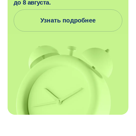
Вышка Онлайн —
это онлайн-кампус
НИУ ВШЭ
Объединяем академический опыт,
современные технологии и тренды
индустрии, чтобы вы не только
получали актуальные знания и навыки,
но и были теми, кто формирует
будущее рынка труда