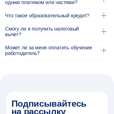
Маркетинг
одним платежом или частями?
интеллект
Менеджмент
Аналитика
ИТ
Инженерия
Психология
Что такое образовательный кредит?
Инноватика
Экономика
Информационная
и финансы
О Вышке Онлайн
безопасность
Смогу ли я получить налоговый
Отзывы
Менеджмент
вычет?
Маркетинг
Контакты
и коммуникации
Словарь
Экономика и финансы
Может ли за меня оплатить обучение
Печатный журнал
Психология
работодатель?
Дизайн и креативные
индустрии
Урбанистика
Юриспруденция
Педагогика
Лингвистика
Проекты
На английском
Вышка Тех
Портал по ИИ
Индустриальный хаб
Программы