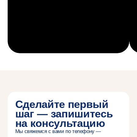
+ Комментарий
Я подтверждаю, что лично ознакомился (-ась)
с
Положением об обработке персональных данных
НИУ ВШЭ
, вправе предоставлять свои персональные
данные и давать
согласие
на их обработку
Я соглашаюсь на
получение рекламных материалов
Отправить
Онлайн-студенты