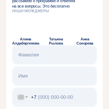
и выпускники —
о Вышке Онлайн
Дарья Никитина
Екатерина Шир
Студентка онлайн-магистратуры
Студентка онлайн-магист
«Искусственный интеллект в маркетинге
«Экономический анализ»
и управлении продуктом»
Оказалось непросто выд
Магистратура в Вышке Онлайн для меня
лучших аспектов, потом