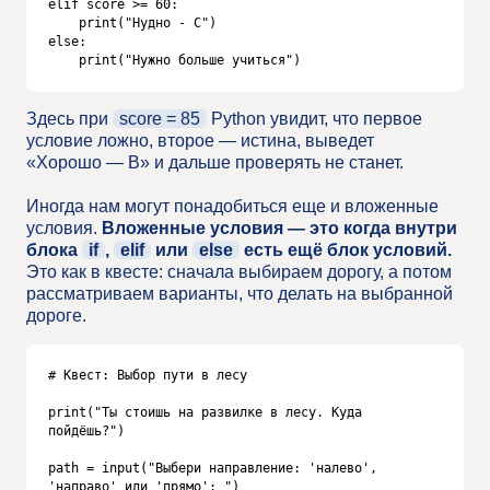
elif score >= 60:

    print("Нудно - C")

else:

    print("Нужно больше учиться")
Здесь при
score = 85
Python увидит, что первое
условие ложно, второе — истина, выведет
«Хорошо — B» и дальше проверять не станет.
Иногда нам могут понадобиться еще и вложенные
условия.
Вложенные условия — это когда внутри
блока
if
,
elif
или
else
есть ещё блок условий.
Это как в квесте: сначала выбираем дорогу, а потом
рассматриваем варианты, что делать на выбранной
дороге.
# Квест: Выбор пути в лесу

print("Ты стоишь на развилке в лесу. Куда 
пойдёшь?")

path = input("Выбери направление: 'налево', 
'направо' или 'прямо': ")
