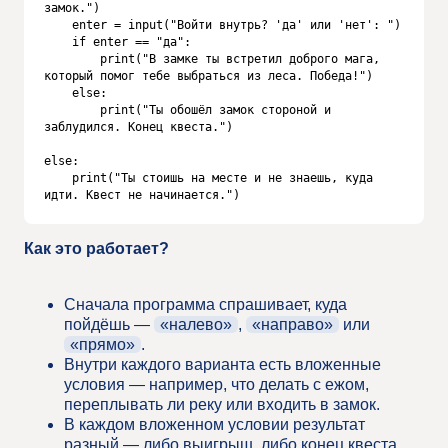
замок.")

    enter = input("Войти внутрь? 'да' или 'нет': ")

    if enter == "да":

        print("В замке ты встретил доброго мага, 
который помог тебе выбраться из леса. Победа!")

    else:

        print("Ты обошёл замок стороной и 
заблудился. Конец квеста.")

else:

    print("Ты стоишь на месте и не знаешь, куда 
идти. Квест не начинается.")
Как это работает?
Сначала программа спрашивает, куда
пойдёшь —
«налево»
,
«направо»
или
«прямо»
.
Внутри каждого варианта есть вложенные
условия — например, что делать с ежом,
переплывать ли реку или входить в замок.
В каждом вложенном условии результат
разный — либо выигрыш, либо конец квеста.