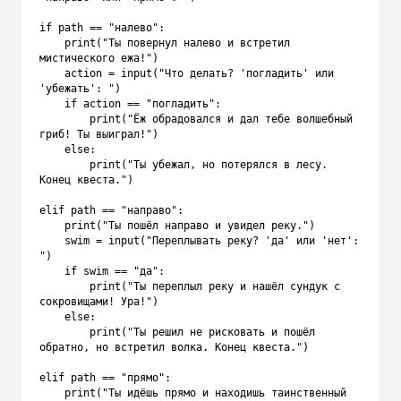
if path == "налево":

    print("Ты повернул налево и встретил 
мистического ежа!")

    action = input("Что делать? 'погладить' или 
'убежать': ")

    if action == "погладить":

        print("Ёж обрадовался и дал тебе волшебный 
гриб! Ты выиграл!")

    else:

        print("Ты убежал, но потерялся в лесу. 
Конец квеста.")

elif path == "направо":

    print("Ты пошёл направо и увидел реку.")

    swim = input("Переплывать реку? 'да' или 'нет': 
")

    if swim == "да":

        print("Ты переплыл реку и нашёл сундук с 
сокровищами! Ура!")

    else:

        print("Ты решил не рисковать и пошёл 
обратно, но встретил волка. Конец квеста.")

elif path == "прямо":

    print("Ты идёшь прямо и находишь таинственный 