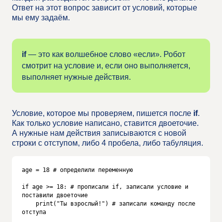
Ответ на этот вопрос зависит от условий, которые
мы ему задаём.
if
— это как волшебное слово «если». Робот
смотрит на условие и, если оно выполняется,
выполняет нужные действия.
Условие, которое мы проверяем, пишется после
if
.
Как только условие написано, ставится двоеточие.
А нужные нам действия записываются с новой
строки с отступом, либо 4 пробела, либо табуляция.
age = 18 # определили переменную 

if age >= 18: # прописали if, записали условие и 
поставили двоеточие

    print("Ты взрослый!") # записали команду после 
отступа