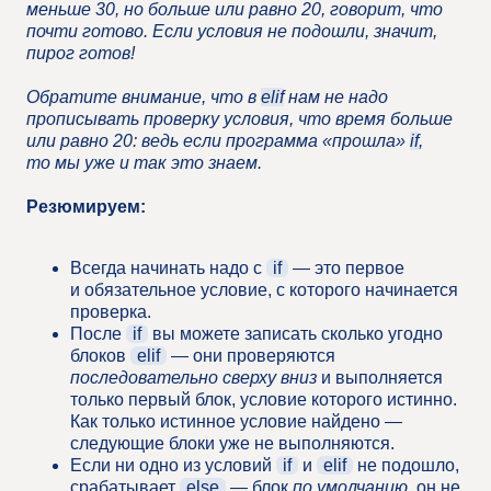
меньше 30, но больше или равно 20, говорит, что
почти готово. Если условия не подошли, значит,
пирог готов!
Обратите внимание, что в
elif
нам не надо
прописывать проверку условия, что время больше
или равно 20: ведь если программа «прошла»
if
,
то мы уже и так это знаем.
Резюмируем:
Всегда начинать надо с
if
— это первое
и обязательное условие, с которого начинается
проверка.
После
if
вы можете записать сколько угодно
блоков
elif
— они проверяются
последовательно сверху вниз
и выполняется
только первый блок, условие которого истинно.
Как только истинное условие найдено —
следующие блоки уже не выполняются.
Если ни одно из условий
if
и
elif
не подошло,
срабатывает
else
— блок
по умолчанию
, он не