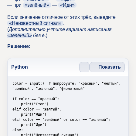
— при
«зелёный»
—
«Иди»
Если значение отличное от этих трёх, выведите
«Неизвестный сигнал»
.
(
Дополнительно учтите вариант написания
«зеленый»
без ё.
)
Решение:
Показать
Python
color = input()  # попробуйте: "красный", "желтый", 
"зелёный", "зеленый", "фиолетовый"

if color == "красный":

    print("Стоп")

elif color == "желтый":

    print("Жди")

elif color == "зелёный" or color == "зеленый":

    print("Иди")

else:

    print("Неизвестный сигнал")