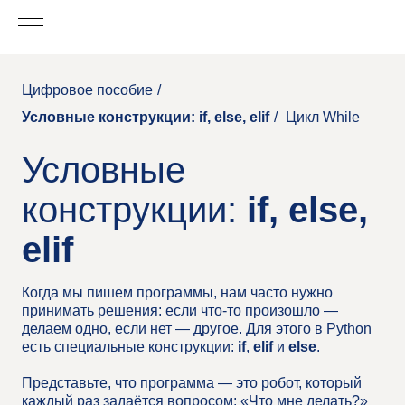
Цифровое пособие
/
Условные конструкции: if, else, elif
/
Цикл While
Условные
конструкции:
if, else,
elif
Когда мы пишем программы, нам часто нужно
принимать решения: если что-то произошло —
делаем одно, если нет — другое. Для этого в Python
есть специальные конструкции:
if
,
elif
и
else
.
Представьте, что программа — это робот, который
каждый раз задаётся вопросом: «Что мне делать?»