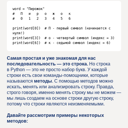
word = "Пирожок"

#   П   и   р   о   ж   о   к

#   0   1   2   3   4   5   6

print(word[0])  # П - первый символ (начинается с 
нуля!)

print(word[3])  # о - четвертый символ (индекс = 3)

print(word[6])  # к - седьмой символ (индекс = 6)
Самая простая и уже знакомая для нас
последовательность — это строка.
Но строка
в Python — это не просто набор букв. У каждой
строки есть свои команды-помощники, которые
называются
методы
. С помощью методов можно
искать, менять или анализировать строку. Правда,
строго говоря, именно менять строку мы не можем —
мы лишь создаем на основе строки другую строку,
потому что строки являются неизменяемыми.
Давайте рассмотрим примеры некоторых
методов: