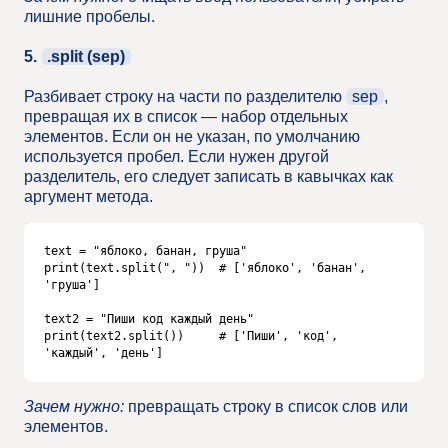
лишние пробелы.
5.
.split (sep)
Разбивает строку на части по разделителю
sep
,
превращая их в список — набор отдельных
элементов. Если он не указан, по умолчанию
используется пробел. Если нужен другой
разделитель, его следует записать в кавычках как
аргумент метода.
text = "яблоко, банан, груша"

print(text.split(", "))  # ['яблоко', 'банан', 
'груша']

text2 = "Пиши код каждый день"

print(text2.split())     # ['Пиши', 'код', 
'каждый', 'день']
Зачем нужно:
превращать строку в список слов или
элементов.