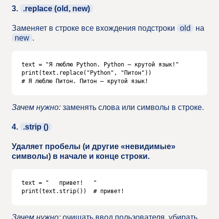
3.
.replace (old, new)
Заменяет в строке все вхождения подстроки
old
на
new
.
text = "Я люблю Python. Python — крутой язык!"

print(text.replace("Python", "Питон"))

# Я люблю Питон. Питон — крутой язык!
Зачем нужно:
заменять слова или символы в строке.
4.
.strip ()
Удаляет пробелы (и другие «невидимые»
символы) в начале и конце строки.
text = "   привет!   "

print(text.strip())  # привет!
Зачем нужно:
очищать ввод пользователя, убирать