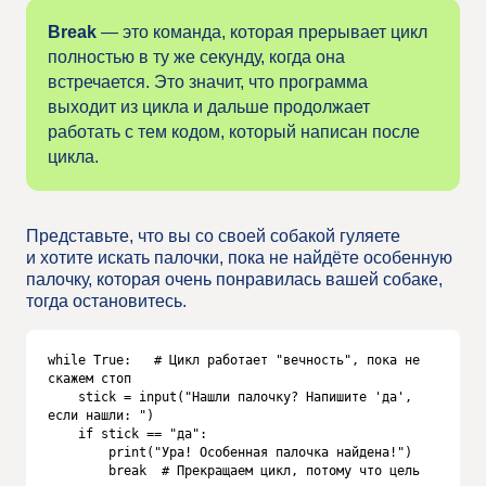
Break
— это команда, которая прерывает цикл
полностью в ту же секунду, когда она
встречается. Это значит, что программа
выходит из цикла и дальше продолжает
работать с тем кодом, который написан после
цикла.
Представьте, что вы со своей собакой гуляете
и хотите искать палочки, пока не найдёте особенную
палочку, которая очень понравилась вашей собаке,
тогда остановитесь.
while True:   # Цикл работает "вечность", пока не 
скажем стоп

    stick = input("Нашли палочку? Напишите 'да', 
если нашли: ")

    if stick == "да":

        print("Ура! Особенная палочка найдена!")

        break  # Прекращаем цикл, потому что цель 