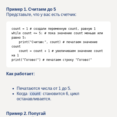
Пример 1. Считаем до 5
Представьте, что у вас есть счетчик:
count = 1 # создали переменную count, равную 1

while count <= 5: # пока значение count меньше или 
равно 5:

    print("Считаю:", count) # печатаем значение 
count

    count = count + 1 # увеличиваем значение count 
на 1

print("Готово!") # печатаем строку "Готово!"
Как работает:
Печатаются числа от 1 до 5.
Когда
count
становится 6, цикл
останавливается.
Пример 2. Попугай