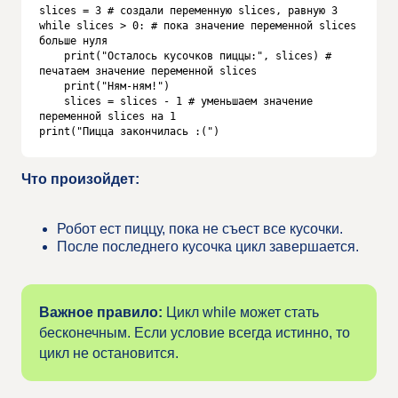
slices = 3 # создали переменную slices, равную 3

while slices > 0: # пока значение переменной slices 
больше нуля

    print("Осталось кусочков пиццы:", slices) # 
печатаем значение переменной slices

    print("Ням-ням!")

    slices = slices - 1 # уменьшаем значение 
переменной slices на 1

print("Пицца закончилась :(")
Что произойдет:
Робот ест пиццу, пока не съест все кусочки.
После последнего кусочка цикл завершается.
Важное правило:
Цикл while может стать
бесконечным. Если условие всегда истинно, то
цикл не остановится.