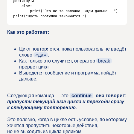
достигнута

    else:

        print("Это не та палочка, ищем дальше...")

print("Пусть прогулка закончится.")
Как это работает:
Цикл повторяется, пока пользователь не введёт
слово
«да»
.
Как только это случится, оператор
break
прервет цикл.
Выведется сообщение и программа пойдёт
дальше.
Следующая команда — это
continue
,
она говорит:
пропусти текущий шаг цикла и переходи сразу
к следующему повторению.
Это полезно, когда в цикле есть условие, по которому
хочется пропустить некоторые действия,
но не выходить из цикла целиком.