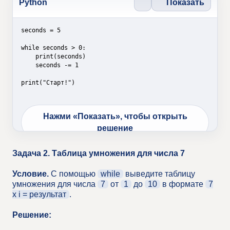
Показать
Python
seconds = 5

while seconds > 0:

    print(seconds)

    seconds -= 1

print("Старт!")
Нажми «Показать», чтобы открыть
решение
Задача 2. Таблица умножения для числа 7
Условие.
С помощью
while
выведите таблицу
умножения для числа
7
от
1
до
10
в формате
7
x i = результат
.
Решение: