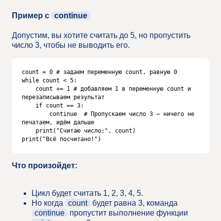
Пример с
continue
Допустим, вы хотите считать до 5, но пропустить
число 3, чтобы не выводить его.
count = 0 # задаем переменную count, равную 0

while count < 5:

    count += 1 # добавляем 1 в переменную count и 
перезаписываем результат

    if count == 3:

        continue  # Пропускаем число 3 — ничего не 
печатаем, идём дальше

    print("Считаю число:", count)

print("Всё посчитано!")
Что произойдет:
Цикл будет считать 1, 2, 3, 4, 5.
Но когда
count
будет равна 3, команда
continue
пропустит выполнение функции