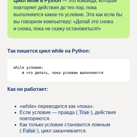
Цикл while в Python
— это команда, которая
повторяет действия до тех пор, пока
выполняется какое-то условие. Это как если бы
вы говорили компьютеру: «Делай это снова
и снова, пока не скажу остановиться!»
Так пишется цикл while на Python:
while условие:

    # что делать, пока условие выполняется
Как он работает:
«while» переводится как «пока».
Если условие — правда (
True
), действия
повторяются.
Как только условие становится ложным
(
False
), цикл заканчивается.