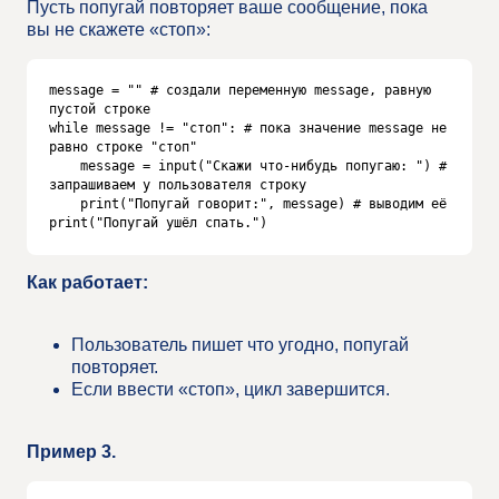
Пусть попугай повторяет ваше сообщение, пока
вы не скажете «стоп»:
message = "" # создали переменную message, равную 
пустой строке

while message != "стоп": # пока значение message не 
равно строке "стоп"

    message = input("Скажи что-нибудь попугаю: ") # 
запрашиваем у пользователя строку

    print("Попугай говорит:", message) # выводим её

print("Попугай ушёл спать.")
Как работает:
Пользователь пишет что угодно, попугай
повторяет.
Если ввести «стоп», цикл завершится.
Пример 3.