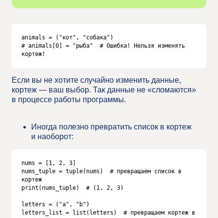
animals = ("кот", "собака")

# animals[0] = "рыба"  # Ошибка! Нельзя изменять 
кортеж!
Если вы не хотите случайно изменить данные,
кортеж — ваш выбор. Так данные не «сломаются»
в процессе работы программы.
Иногда полезно превратить список в кортеж
и наоборот:
nums = [1, 2, 3]

nums_tuple = tuple(nums)  # превращаем список в 
кортеж

print(nums_tuple)  # (1, 2, 3)

letters = ("a", "b")

letters_list = list(letters)  # превращаем кортеж в 