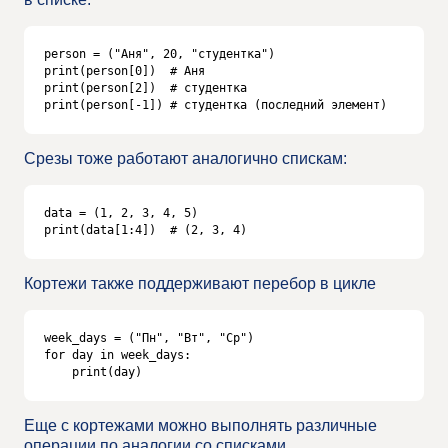
person = ("Аня", 20, "студентка")

print(person[0])  # Аня

print(person[2])  # студентка

print(person[-1]) # студентка (последний элемент)
Срезы тоже работают аналогично спискам:
data = (1, 2, 3, 4, 5)

print(data[1:4])  # (2, 3, 4)
Кортежи также поддерживают перебор в цикле
week_days = ("Пн", "Вт", "Ср")

for day in week_days:

    print(day)
Еще с кортежами можно выполнять различные
операции по аналогии со списками