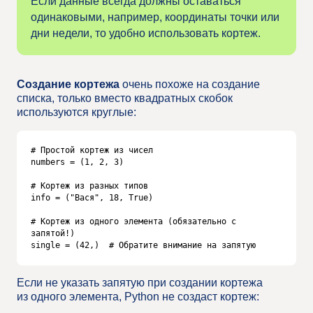
Если данные всегда должны оставаться
одинаковыми, например, координаты точки или
дни недели, то удобно использовать кортеж.
Создание кортежа
очень похоже на создание
списка, только вместо квадратных скобок
используются круглые:
# Простой кортеж из чисел

numbers = (1, 2, 3)

# Кортеж из разных типов

info = ("Вася", 18, True)

# Кортеж из одного элемента (обязательно с 
запятой!)

single = (42,)  # Обратите внимание на запятую
Если не указать запятую при создании кортежа
из одного элемента, Python не создаст кортеж: