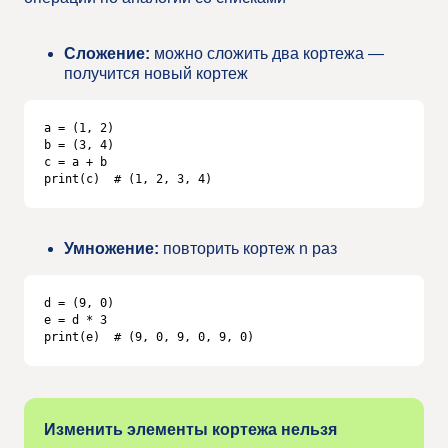
Сложение:
можно сложить два кортежа —
получится новый кортеж
a = (1, 2)

b = (3, 4)

c = a + b

print(c)  # (1, 2, 3, 4)
Умножение:
повторить кортеж n раз
d = (9, 0)

e = d * 3

print(e)  # (9, 0, 9, 0, 9, 0)
Изменить элементы кортежа нельзя